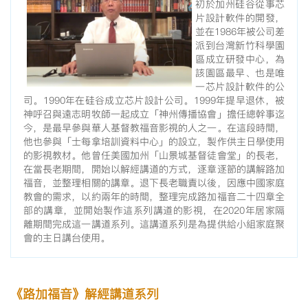
初於加州硅谷從事芯
片設計軟件的開發，
並在1986年被公司差
派到台灣新竹科學園
區成立研發中心，為
該園區最早、也是唯
一芯片設計軟件的公
司。1990年在硅谷成立芯片設計公司。1999年提早退休，被
神呼召與遠志明牧師一起成立「神州傳播協會」擔任總幹事迄
今，是最早參與華人基督教福音影視的人之一。在這段時間，
他也參與「士每拿培訓資料中心」的設立，製作供主日學使用
的影視教材。他曾任美國加州「山景城基督徒會堂」的長老，
在當長老期間，開始以解經講道的方式，逐章逐節的講解路加
福音，並整理相關的講章。退下長老職責以後，因應中國家庭
教會的需求，以約兩年的時間，整理完成路加福音二十四章全
部的講章，並開始製作這系列講道的影視，在2020年居家隔
離期間完成這一講道系列。這講道系列是為提供給小組家庭聚
會的主日講台使用。
《路加福音》解經講道系列