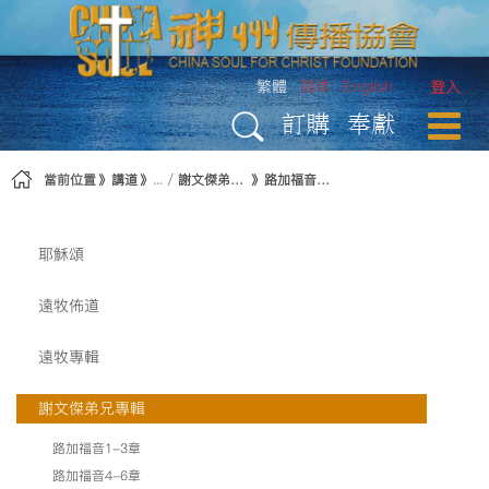
略過到內容
繁體
简体
English
登入
訂購
奉獻
當前位置
講道
謝文傑弟兄專輯
路加福音22-24章
耶穌頌
遠牧佈道
遠牧專輯
謝文傑弟兄專輯
路加福音1-3章
路加福音4-6章