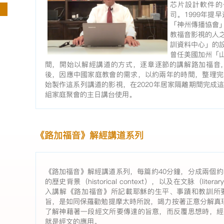
芯片設計軟件的
司。1999年提
「神州傳播協會
教福音影視的人
訓資料中心」的
曾任美國加州「
間，開始以解經講道的方式，逐章逐節的講解路加福音
後，因應中國家庭教會的需求，以約兩年的時間，整理完
始製作這系列講道的影視，在2020年居家隔離期間完成
組家庭聚會的主日講台使用。
《路加福音》解經講道系列
《路加福音》解經講道系列，每篇約40分鐘，分成兩個約
的歷史背景（historical context），以及在文脉（lite
入講解《路加福音》所記載耶穌的生平、事蹟和教訓所
旨，是如同保羅勸勉提摩太時所說，竭力按著正意分解真理
了解神藉著一段經文所要傳達的旨意，而反覆思想時，經
就是經文的應用。