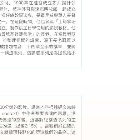
公司。1990年在硅谷成立芯片設計公
早退休，被神呼召與遠志明牧師一起成立
」擔任總幹事迄今，是最早參與華人基督
之一。在這段時間，他也參與「士每拿培
設立，製作供主日學使用的影視教材。他
山景城基督徒會堂」的長老，在當長老期
，並整理相關的講章。退下長老職責以
成路加福音二十四章全部的講章，並開
這一講道系列。這講道系列是為提供給小
20分鐘的影片。講道內容根據經文當時
rary context）中作者想要表達的意思，深
要傳達的意義。這套解經講道系列的主
的道（提後2:15b）。當我們能正確的
文就能潛移默化的塑造我們的品格。這