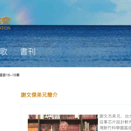
歌
書刊
福音16-18章
謝文傑弟兄簡介
謝文杰弟兄，台
從事芯片設計軟件
灣新竹科學園區