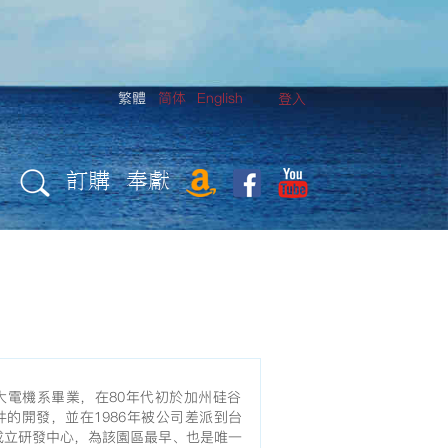
繁體
简体
English
登入
訂購
奉獻
大電機系畢業，在80年代初於加州硅谷
的開發，並在1986年被公司差派到台
成立研發中心，為該園區最早、也是唯一