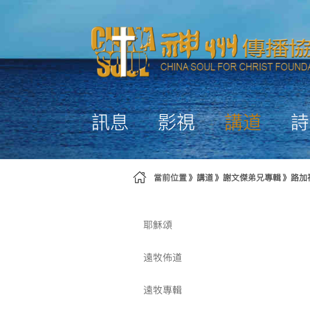
略過到內容
訊息
影視
講道
詩
當前位置
講道
謝文傑弟兄專輯
路加
耶穌頌
遠牧佈道
遠牧專輯