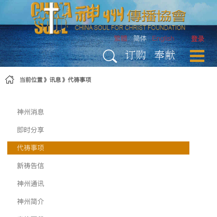
跳转到内容
繁體
简体
English
登录
订购
奉献
当前位置
讯息
代祷事项
神州消息
即时分享
代祷事项
新祷告信
神州通讯
神州简介