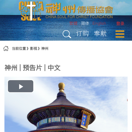
跳转到内容
繁體
简体
English
登录
订购
奉献
当前位置
影视
神州
神州 | 预告片 | 中文
Play
Video