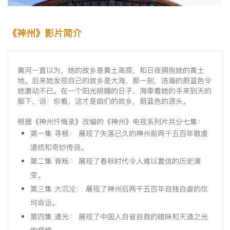
《神州》影片简介
黄河一直以为，她的故乡是黄土高原，和日夜拥抱她的黄土
地。后来她发现自己的故乡是大海，那一刻，浩瀚的蔚蓝色令
她激动不已。在一个阳光明媚的日子，海牵着她的手来到天的
脚下，说：你看，这才是咱们的故乡，蔚蓝色的源头。
根据《神州忏悔录》改编的《神州》电视系列片共分七集：
第一集 寻根： 展现了失落已久的神州前两千五百年敬虔
道统和奇妙传说。
第二集 背叛： 展现了春秋时代令人难以置信的历史演
变。
第三集 大沉沦： 展现了神州后两千五百年自残自虐的坎
坷命运。
第四集 道光： 展现了中国人自省自救的暗昧和天道之光