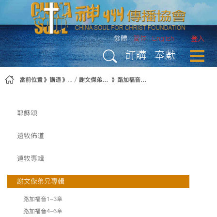
略過到內容
繁體
简体
English
登入
訂購
奉獻
當前位置
講道
謝文傑弟兄專輯
路加福音19-21章
耶穌頌
遠牧佈道
遠牧專輯
謝文傑弟兄專輯
路加福音1-3章
路加福音4-6章