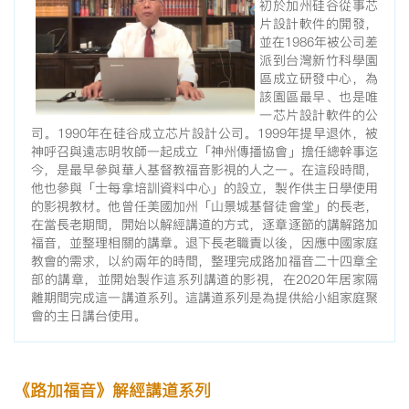
初於加州硅谷從事芯
片設計軟件的開發，
並在1986年被公司差
派到台灣新竹科學園
區成立研發中心，為
該園區最早、也是唯
一芯片設計軟件的公
司。1990年在硅谷成立芯片設計公司。1999年提早退休，被
神呼召與遠志明牧師一起成立「神州傳播協會」擔任總幹事迄
今，是最早參與華人基督教福音影視的人之一。在這段時間，
他也參與「士每拿培訓資料中心」的設立，製作供主日學使用
的影視教材。他曾任美國加州「山景城基督徒會堂」的長老，
在當長老期間，開始以解經講道的方式，逐章逐節的講解路加
福音，並整理相關的講章。退下長老職責以後，因應中國家庭
教會的需求，以約兩年的時間，整理完成路加福音二十四章全
部的講章，並開始製作這系列講道的影視，在2020年居家隔
離期間完成這一講道系列。這講道系列是為提供給小組家庭聚
會的主日講台使用。
《路加福音》解經講道系列