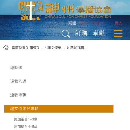
略過到內容
繁體
简体
English
登入
訂購
奉獻
當前位置
講道
謝文傑弟兄專輯
路加福音16-18章
耶穌頌
遠牧佈道
遠牧專輯
謝文傑弟兄專輯
路加福音1-3章
路加福音4-6章