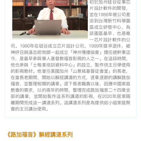
初於加州硅谷從事芯
片設計軟件的開發，
並在1986年被公司差
派到台灣新竹科學園
區成立研發中心，為
該園區最早、也是唯
一芯片設計軟件的公
司。1990年在硅谷成立芯片設計公司。1999年提早退休，被
神呼召與遠志明牧師一起成立「神州傳播協會」擔任總幹事迄
今，是最早參與華人基督教福音影視的人之一。在這段時間，
他也參與「士每拿培訓資料中心」的設立，製作供主日學使用
的影視教材。他曾任美國加州「山景城基督徒會堂」的長老，
在當長老期間，開始以解經講道的方式，逐章逐節的講解路加
福音，並整理相關的講章。退下長老職責以後，因應中國家庭
教會的需求，以約兩年的時間，整理完成路加福音二十四章全
部的講章，並開始製作這系列講道的影視，在2020年居家隔
離期間完成這一講道系列。這講道系列是為提供給小組家庭聚
會的主日講台使用。
《路加福音》解經講道系列