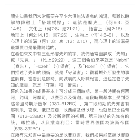
讀先知書我們常常需要在至少六個無法避免的鴻溝，和難以瞭
解的障礙上「搭建橋樑」；這就是歷史上（何9:9；亞
14:5），文化上（何7:8；結21:21）， 語言上（何2:16），
地理上（何2:14,15；書7:26），生物上（何14:5-8），以及
心理上的鴻溝（何11:8；哀1:12；2:15），而心理上的鴻溝是
最重要也是最難跨越的。
在希伯來文中有三個形容先知的字，我們通常翻譯成「先知」
或「先見」；（代上29:29）。這三個希伯來字就是“Nabhi”
（宣告），“Hozeh”（守望者），及“Roen”（守望者），它
們描述了先知的頭銜，就是「守望者」；觀看城外所發生的事
並解釋。當看到危險時，向城裏的人呼喊報警。這也定義了先
知的職責，就是「守望」和「警告」。
舊約先知書的成書基本上可分成三個時期。第一段時期有何西
阿，約珥，阿摩司，以賽亞以及彌迦。這段時期基本上受到亞
述帝國時期所衝擊（930-612BC）。第二段時期的先知書有
耶利米，哀歌，俄巴底亞，以西結及但以理；也就是巴比倫帝
國（612-538BC）及波斯帝國的初期。第三時期的先知有哈
該，瑪拉基，以及撒迦利亞；當時世界強國為波斯帝國
（538-332BC）。
在所有先知書中最重要的是以賽亞書，我們如果能掌握以賽亞