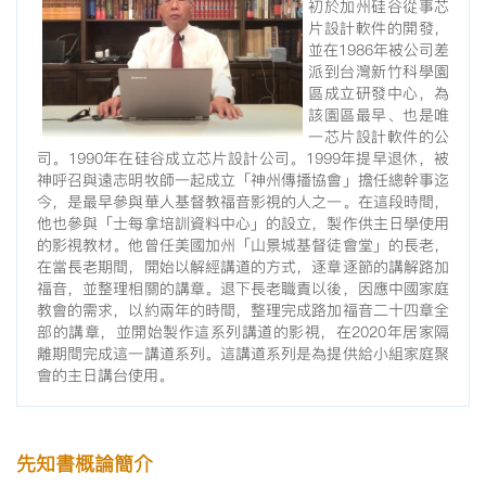
初於加州硅谷從事芯
片設計軟件的開發，
並在1986年被公司差
派到台灣新竹科學園
區成立研發中心，為
該園區最早、也是唯
一芯片設計軟件的公
司。1990年在硅谷成立芯片設計公司。1999年提早退休，被
神呼召與遠志明牧師一起成立「神州傳播協會」擔任總幹事迄
今，是最早參與華人基督教福音影視的人之一。在這段時間，
他也參與「士每拿培訓資料中心」的設立，製作供主日學使用
的影視教材。他曾任美國加州「山景城基督徒會堂」的長老，
在當長老期間，開始以解經講道的方式，逐章逐節的講解路加
福音，並整理相關的講章。退下長老職責以後，因應中國家庭
教會的需求，以約兩年的時間，整理完成路加福音二十四章全
部的講章，並開始製作這系列講道的影視，在2020年居家隔
離期間完成這一講道系列。這講道系列是為提供給小組家庭聚
會的主日講台使用。
先知書概論簡介