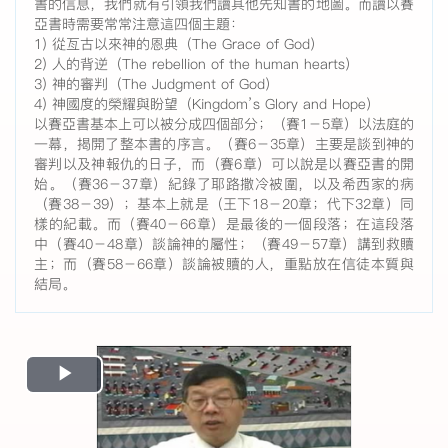
書的信息，我們就有引領我們讀其他先知書的地圖。而讀以賽
亞書時需要常常注意這四個主題：
1) 從亙古以來神的恩典（The Grace of God）
2) 人的背逆（The rebellion of the human hearts）
3) 神的審判（The Judgment of God）
4) 神國度的榮耀與盼望（Kingdom’s Glory and Hope）
以賽亞書基本上可以被分成四個部分；（賽1－5章）以法庭的
一幕，揭開了整本書的序言。（賽6－35章）主要是談到神的
審判以及神報仇的日子，而（賽6章）可以說是以賽亞書的開
始。（賽36－37章）紀錄了耶路撒冷被圍，以及希西家的病
（賽38－39）；基本上就是（王下18－20章；代下32章）同
樣的紀載。而（賽40－66章）是最後的一個段落；在這段落
中（賽40－48章）談論神的屬性；（賽49－57章）講到救贖
主；而（賽58－66章）談論被贖的人，重點放在信徒本質與
結局。
Play
Video