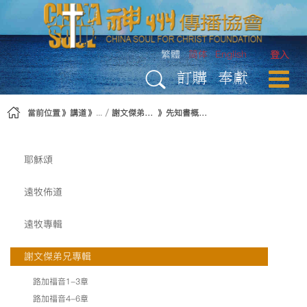
略過到內容
繁體
简体
English
登入
訂購
奉獻
當前位置
講道
謝文傑弟兄專輯
先知書概論簡介
耶穌頌
遠牧佈道
遠牧專輯
謝文傑弟兄專輯
路加福音1-3章
路加福音4-6章