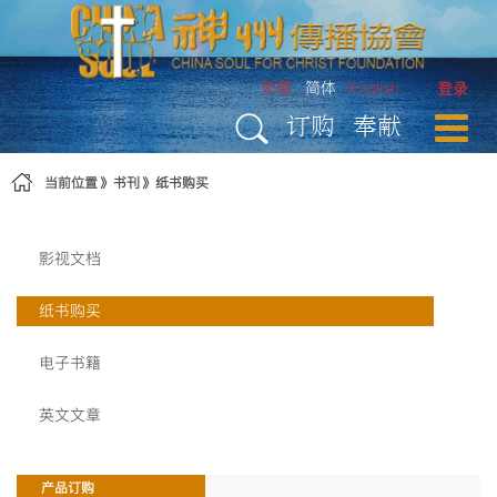
跳转到内容
繁體
简体
English
登录
订购
奉献
当前位置
书刊
纸书购买
影视文档
纸书购买
电子书籍
英文文章
产品订购