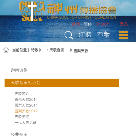
跳转到内容
繁體
简体
English
登录
订购
奉献
当前位置
诗歌
天歌音乐见证会
雪梨天歌2012
迦南诗歌
天歌音乐见证会
天歌简介
香港天歌2014
雪梨天歌2014
雪梨天歌2012
天歌见证
一代人的见证
经典圣乐