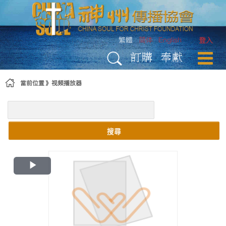
略過到內容
繁體
简体
English
登入
訂購
奉獻
當前位置
视频播放器
搜尋
Play
Video