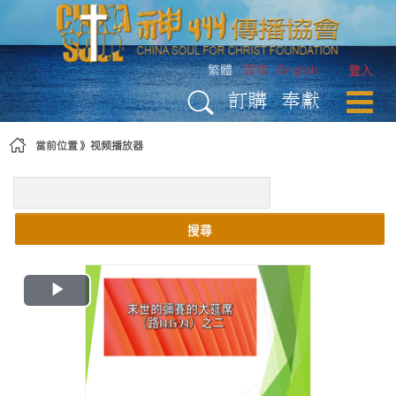
略過到內容
繁體
简体
English
登入
訂購
奉獻
當前位置
视频播放器
搜尋
Play
Video