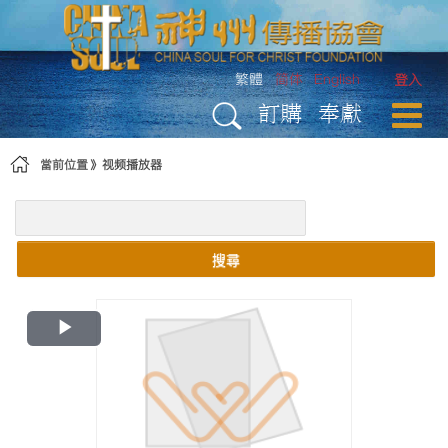
略過到內容
繁體
简体
English
登入
訂購
奉獻
當前位置
视频播放器
搜尋
Play
Video