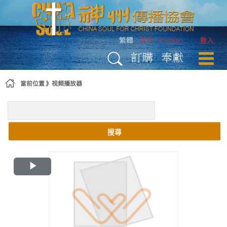
略過到內容
繁體
简体
English
登入
訂購
奉獻
當前位置
视频播放器
搜尋
Play
Video