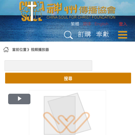
略過到內容
繁體
简体
English
登入
訂購
奉獻
當前位置
视频播放器
搜尋
Play
Video