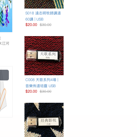
S018 遠志明牧師講道
60講 | USB
$20.00
$30.00
來
活水江河
Play
Video
C008 天歌系列4場 |
音樂佈道培靈 USB
$20.00
$30.00