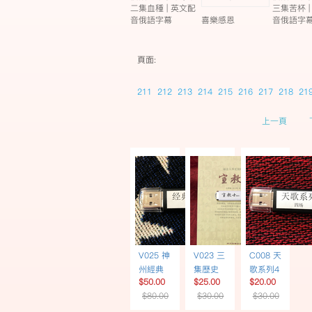
二集血種 | 英文配
三集苦杯 |
音俄語字幕
喜樂感恩
音俄語字
頁面:
211
212
213
214
215
216
217
218
21
上一頁
V025 神
V023 三
C008 天
州經典
集歷史
歌系列4
$50.00
$25.00
$20.00
影視6部
專題片
場 | 音樂
$80.00
$30.00
$30.00
| USB |
《宣教
佈道培
中文配
士》 | 簡
靈 USB