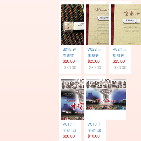
音
體書
USB繁
體字幕
S018 遠
V022 三
V024 三
志明牧
集歷史
集歷史
$20.00
$25.00
$25.00
師講道
專題片
專題片
$30.00
$30.00
$30.00
60講 |
《宣教
《宣教
USB
士》 | 英
士》 | 簡
文書
體書
USB英
USB簡
文配音
體字幕
V017 十
V018 十
字架-耶
字架-耶
$20.00
$10.00
穌在中
穌在中