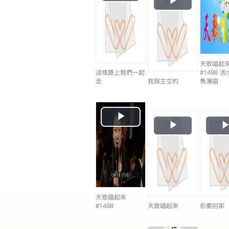
Video
Video
天歌唱起
這條路上我們一起
#1498 
走
我與主立約
魚演唱
Play
Play
Video
Video
天歌唱起來
#1498
天歌唱起來
你要回家