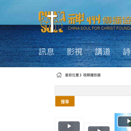
略過到內容
訊息
影視
講道
詩
當前位置
视频播放器
搜尋
Play
Play