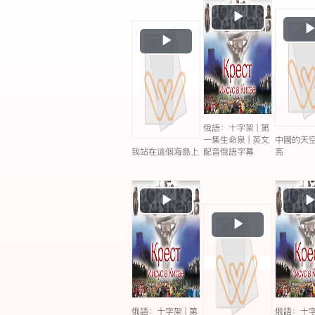
Play
Video
Play
Video
俄語：十字架 | 第
一集生命泉 | 英文
中國的天
我站在這個海島上
配音俄語字幕
亮
Play
Video
Play
Video
俄語：十字架 | 第
俄語：十字架