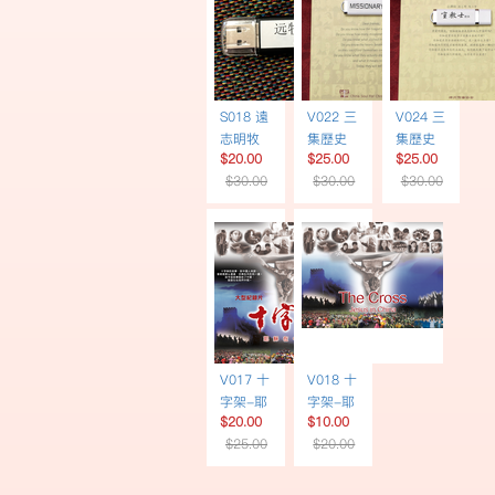
體字幕
S018 遠
V022 三
V024 三
志明牧
集歷史
集歷史
$20.00
$25.00
$25.00
師講道
專題片
專題片
$30.00
$30.00
$30.00
60講 |
《宣教
《宣教
USB
士》 | 英
士》 | 簡
文書
體書
USB英
USB簡
文配音
體字幕
V017 十
V018 十
字架-耶
字架-耶
$20.00
$10.00
穌在中
穌在中
$25.00
$20.00
國 | 歐洲
國 | 英文
語言配
配音 |
音 | DVD
DVD