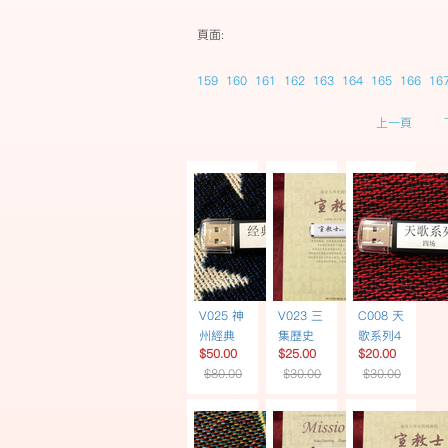
頁面:
159
160
161
162
163
164
165
166
16
上一頁
V025 神
V023 三
C008 天
州經典
集歷史
歌系列4
$50.00
$25.00
$20.00
影視6部
專題片
場 | 音樂
$80.00
$30.00
$30.00
| USB |
《宣教
佈道培
中文配
士》 | 簡
靈 USB
音
體書
USB繁