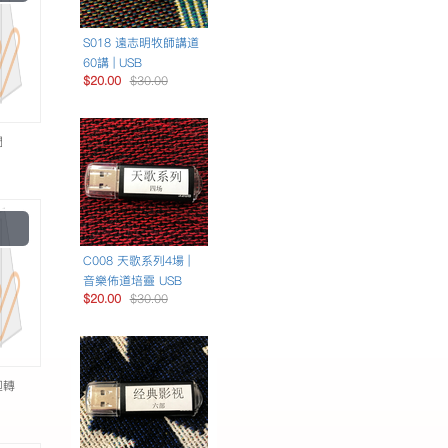
Video
S018 遠志明牧師講道
60講 | USB
$20.00
$30.00
們
Play
Video
C008 天歌系列4場 |
音樂佈道培靈 USB
$20.00
$30.00
迴轉