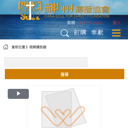
略過到內容
繁體
简体
English
登入
訂購
奉獻
當前位置
视频播放器
搜尋
Play
Video