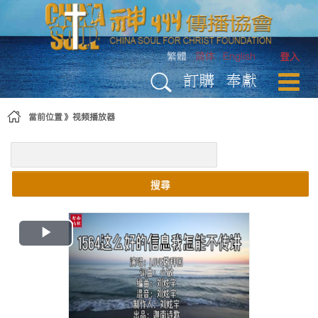
略過到內容
繁體
简体
English
登入
訂購
奉獻
當前位置
视频播放器
搜尋
Play
Video