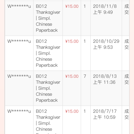
W*******u
B012
1
2018/11/8
成
¥15.00
Thanksgiver
上午 9:49
交
| Simpl.
Chinese
Paperback
W*******u
B012
1
2018/10/29
成
¥15.00
Thanksgiver
上午 9:53
交
| Simpl.
Chinese
Paperback
W*******u
B012
7
2018/8/13
成
¥15.00
Thanksgiver
上午 11:36
交
| Simpl.
Chinese
Paperback
W*******u
B012
1
2018/7/17
成
¥15.00
Thanksgiver
上午 10:59
交
| Simpl.
Chinese