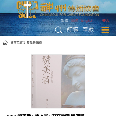
略過到內容
繁體
简体
English
登入
訂購
奉獻
當前位置
產品詳情頁