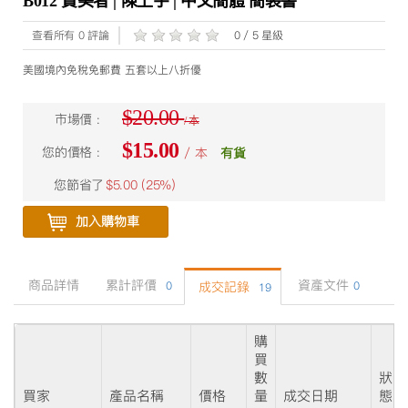
B012 贊美者 | 陳上宇 | 中文簡體 簡裝書
查看所有 0 評論
0 / 5 星級
美國境內免稅免郵費 五套以上八折優
$20.00
市場價 :
/ 本
$15.00
您的價格 :
/ 本
有貨
您節省了
$5.00 (
25%
)
加入購物車
商品詳情
累計評價
資產文件
0
成交記錄
0
19
購
買
數
狀
買家
產品名稱
價格
量
成交日期
態