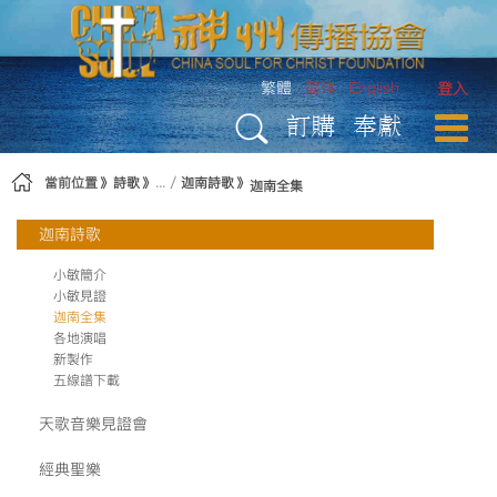
略過到內容
繁體
简体
English
登入
訂購
奉獻
當前位置
詩歌
迦南詩歌
迦南全集
迦南詩歌
小敏簡介
小敏見證
迦南全集
各地演唱
新製作
五線譜下載
天歌音樂見證會
經典聖樂