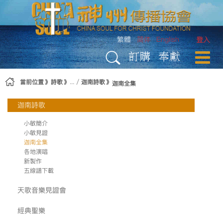
略過到內容
繁體
简体
English
登入
訂購
奉獻
當前位置
詩歌
迦南詩歌
迦南全集
迦南詩歌
小敏簡介
小敏見證
迦南全集
各地演唱
新製作
五線譜下載
天歌音樂見證會
經典聖樂