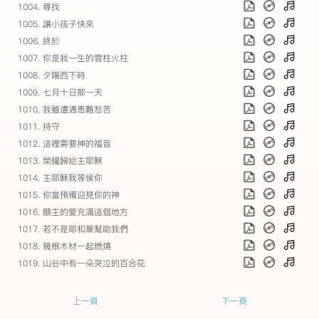
1004. 尋找
1005. 讓小孩子快來
1006. 終於
1007. 你是我一生的雲柱火柱
1008. 夕陽西下時
1009. 七月十日那一天
1010. 我雖遭遇患難愁苦
1011. 持守
1012. 這裡需要神的福音
1013. 榮耀歸給主耶穌
1014. 主耶穌我等侯你
1015. 你當預備迎見你的神
1016. 願主的愛充滿這個地方
1017. 若不是耶和華幫助我們
1018. 幾根木材一起燃燒
1019. 山谷中有一朵哭泣的百合花
上一頁
下一頁