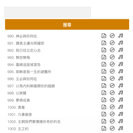
搜尋
990. 神必與你同在
991. 讚美主讓光照耀吧
992. 我已经立定心志
993. 無怨無悔
994. 圍繞這座城宣告
995. 耶穌是我一生的避難所
996. 主必與你同在
997. 以馬內利啊展開你的翅膀
998. 以琳贊
999. 夢將成真
1000. 異象
1001. 凡事謝恩
1002. 主啊我們要傳揚你奇妙的名
1003. 主之約