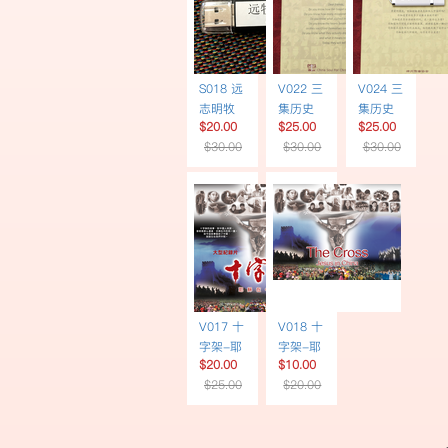
S018 远
V022 三
V024 三
志明牧
集历史
集历史
$20.00
$25.00
$25.00
师讲道
专题片
专题片
$30.00
$30.00
$30.00
60讲 |
《宣教
《宣教
USB
士》 | 英
士》 | 简
文书
体书
USB英
USB简
文配音
体字幕
V017 十
V018 十
字架-耶
字架-耶
$20.00
$10.00
稣在中
稣在中
$25.00
$20.00
国 | 欧洲
国 | 英文
语言配
配音 |
音 | DVD
DVD