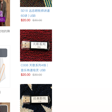
S018 远志明牧师讲道
60讲 | USB
$20.00
$30.00
天动地的降
Play
Video
C008 天歌系列4场 |
音乐佈道培灵 USB
$20.00
$30.00
道
Play