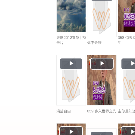
Video
天歌2012雪梨 | 预
058 惊
告片
你不会错
生
Play
Play
Video
Video
渴望自由
059 步入世界之先
主你最知
Play