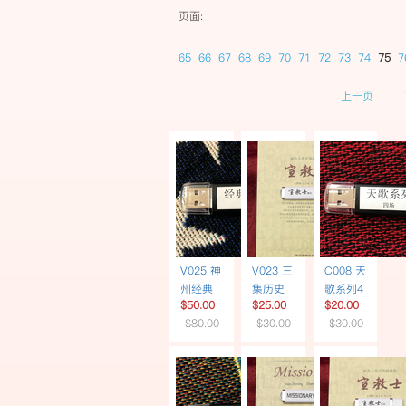
页面:
65
66
67
68
69
70
71
72
73
74
75
7
上一页
V025 神
V023 三
C008 天
州经典
集历史
歌系列4
$50.00
$25.00
$20.00
影视6部
专题片
场 | 音乐
$80.00
$30.00
$30.00
| USB |
《宣教
佈道培
中文配
士》 | 简
灵 USB
音
体书
USB繁
体字幕