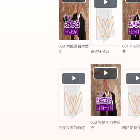
Play
Video
Video
060 大能跟着大爱
061 不
走
盼望好消息
典
Play
Play
Video
Video
062 权柄能力并肩
你是我脚前的灯
行
回想耶稣