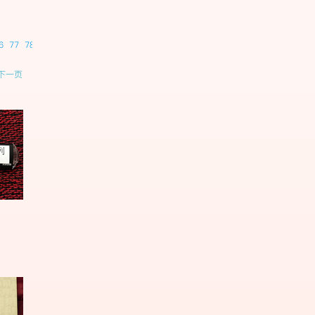
6
77
78
79
80
81
82
83
84
85
下一页