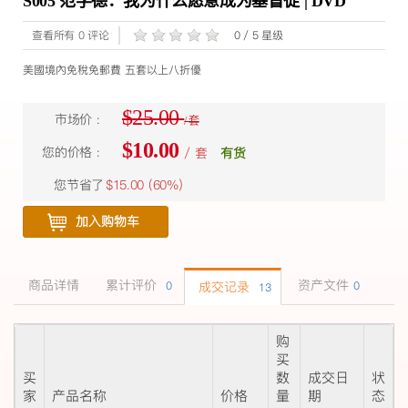
S005 范学德：我为什么愿意成为基督徒 | DVD
查看所有 0 评论
0 / 5 星级
美國境內免稅免郵費 五套以上八折優
$25.00
市场价 :
/ 套
$10.00
您的价格 :
/ 套
有货
您节省了
$15.00 (
60%
)
加入购物车
商品详情
累计评价
资产文件
0
成交记录
0
13
购
买
买
数
成交日
状
家
产品名称
价格
量
期
态