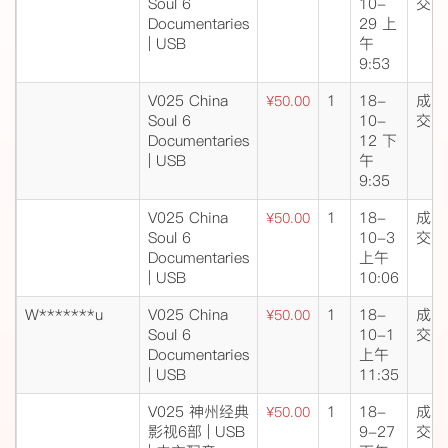
Soul 6
10-
交
Documentaries
29 上
| USB
午
9:53
V025 China
1
18-
成
¥50.00
Soul 6
10-
交
Documentaries
12 下
| USB
午
9:35
V025 China
1
18-
成
¥50.00
Soul 6
10-3
交
Documentaries
上午
| USB
10:06
W*******u
V025 China
1
18-
成
¥50.00
Soul 6
10-1
交
Documentaries
上午
| USB
11:35
V025 神州经典
1
18-
成
¥50.00
影视6部 | USB
9-27
交