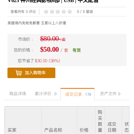
V025 神州经典影视6部 | USB | 中文配音
查看所有 0 评论
0 / 5 星级
美國境內免稅免郵費 五套以上八折優
$80.00
市场价 :
/ 套
$50.00
您的价格 :
/ 套
有货
您节省了
$30.00 (
38%
)
加入购物车
商品详情
累计评价
资产文件
0
成交记录
0
176
购
买
数
成交
状
买家
产品名称
价格
量
日期
态