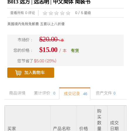
B013 远方 | 远志明 | 中文简体 简装书
查看所有 0 评论
0 / 5 星级
美國境內免稅免郵費 五套以上八折優
$20.00
市场价 :
/ 本
$15.00
您的价格 :
/ 本
有货
您节省了
$5.00 (
25%
)
加入购物车
商品详情
累计评价
资产文件
0
成交记录
0
46
购
买
数
成交
状
买家
产品名称
价格
量
日期
态