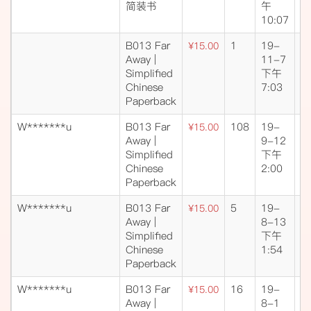
简装书
午
10:07
B013 Far
1
19-
成
¥15.00
Away |
11-7
交
Simplified
下午
Chinese
7:03
Paperback
W*******u
B013 Far
108
19-
成
¥15.00
Away |
9-12
交
Simplified
下午
Chinese
2:00
Paperback
W*******u
B013 Far
5
19-
成
¥15.00
Away |
8-13
交
Simplified
下午
Chinese
1:54
Paperback
W*******u
B013 Far
16
19-
成
¥15.00
Away |
8-1
交