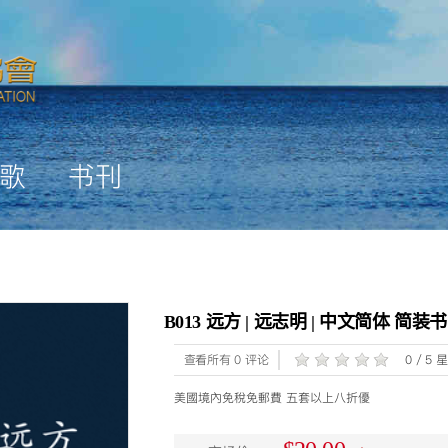
歌
书刊
B013 远方 | 远志明 | 中文简体 简装书
查看所有 0 评论
0 / 5 
美國境內免稅免郵費 五套以上八折優