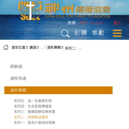
略過到內容
繁體
简体
English
登入
訂購
奉獻
當前位置
講道
遠牧專輯
系列二：到耶穌這裡來
耶穌頌
遠牧佈道
遠牧專輯
系列五：這一生最美的祝
系列四：生命家庭傳福音
系列三：唯獨耶穌別無根基
系列二：到耶穌這裡來
系列一：我為什麼相信耶穌