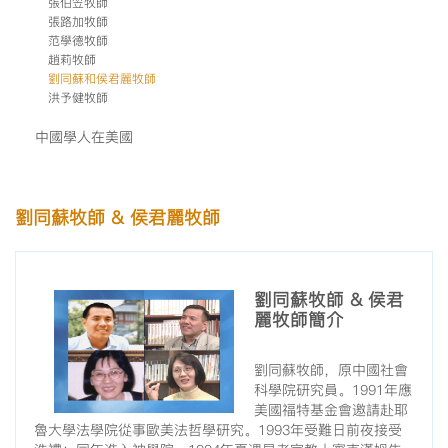
張伯笠牧師
張路加牧師
范學德牧師
趙莉牧師
劉同蘇和侯君麗牧師
洪予健牧師
中國學人在美國
劉同蘇牧師 & 侯君麗牧師
劉同蘇牧師 & 侯君
麗牧師簡介
劉同蘇牧師，原中國社會
科學院研究員。1991年應
美國福特基金會邀請赴耶
魯大學法學院從事歐美法哲學研究。1993年受難日前夜接受