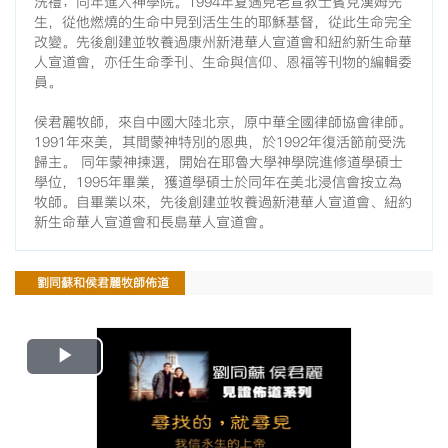
洗禮；同年進入神學院。1994年夏遇見老宣教士賓克漢姆先
生，從他燃燒的生命中見到活生生的耶穌基督，從此生命完全
改變。先後創建並牧養過康州新港華人宣道會和紐約新生命華
人宣道會，亦任生命季刊、生命與信仰、恩福等刊物的編輯委
員。
侯君麗牧師，來自中國大陸北京，原中華全國律師協會律師。
1991年來美，其間蒙神特別的恩典，於1992年復活節前受洗
歸主。 同年蒙神揀選，開始在耶魯大學神學院進修道學碩士
學位，1995年畢業，獲道學碩士於同年在美北浸信會按立為
牧師。自畢業以來，先後創建並牧養過新港華人宣道會、紐約
新生命華人宣道會和長島華人宣道會。
劉同蘇和侯君麗牧師佈道
Play
Video