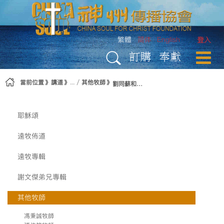
略過到內容
繁體
简体
English
登入
訂購
奉獻
當前位置
講道
其他牧師
劉同蘇和侯君麗牧師
耶穌頌
遠牧佈道
遠牧專輯
謝文傑弟兄專輯
其他牧師
馮秉誠牧師