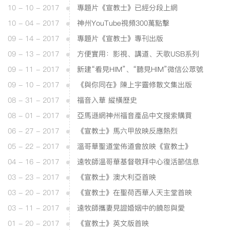
10 - 10 - 2017
專題片《宣教士》已經分段上網
10 - 04 - 2017
神州YouTube視頻300萬點擊
09 - 14 - 2017
專題片《宣教士》專刊出版
09 - 13 - 2017
方便實用：影視、講道、天歌USB系列
09 - 11 - 2017
新建“看見HIM”、“聽見HIM”微信公眾號
09 - 10 - 2017
《與你同在》陳上宇靈修散文集出版
08 - 31 - 2017
福音入華 縱橫歷史
08 - 01 - 2017
亞馬遜網神州福音產品中文搜索購買
06 - 27 - 2017
《宣教士》馬六甲放映反應熱烈
05 - 22 - 2017
溫哥華聖道堂佈道會放映《宣教士》
04 - 16 - 2017
遠牧師溫哥華基督敬拜中心復活節信息
03 - 23 - 2017
《宣教士》澳大利亞首映
03 - 20 - 2017
《宣教士》在聖荷西華人天主堂首映
03 - 11 - 2017
遠牧師攜妻見證婚姻中的饒恕與愛
01 - 20 - 2017
《宣教士》英文版首映