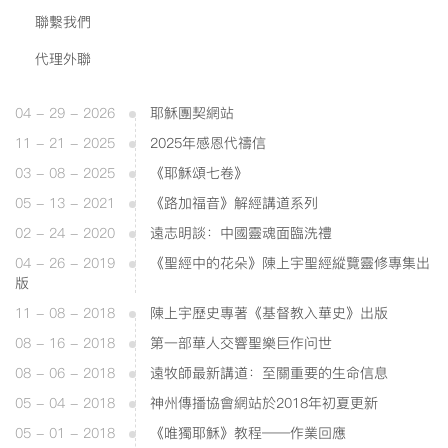
聯繫我們
代理外聯
04 - 29 - 2026
耶穌團契網站
11 - 21 - 2025
2025年感恩代禱信
03 - 08 - 2025
《耶穌頌七卷》
05 - 13 - 2021
《路加福音》解經講道系列
02 - 24 - 2020
遠志明談：中國靈魂面臨洗禮
04 - 26 - 2019
《聖經中的花朵》陳上宇聖經縱覽靈修專集出
版
11 - 08 - 2018
陳上宇歷史專著《基督教入華史》出版
08 - 16 - 2018
第一部華人交響聖樂巨作问世
08 - 06 - 2018
遠牧師最新講道：至關重要的生命信息
05 - 04 - 2018
神州傳播協會網站於2018年初夏更新
05 - 01 - 2018
《唯獨耶穌》教程——作業回應