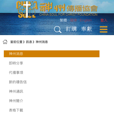
略過到內容
繁體
简体
English
登入
訂購
奉獻
當前位置
訊息
神州消息
神州消息
即時分享
代禱事項
新的禱告信
神州通訊
神州簡介
表格下載