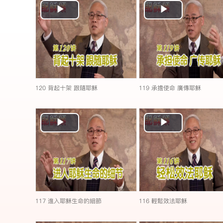
Play
Play
Video
Video
120 背起十架 跟隨耶穌
119 承擔使命 廣傳耶穌
Play
Play
Video
Video
117 進入耶穌生命的細節
116 輕鬆效法耶穌