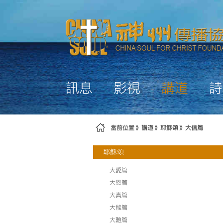
略過到內容
訊息
影視
講道
詩
當前位置
講道
耶穌頌
大信篇
耶穌頌
大愛篇
大恩篇
大真篇
大能篇
大難篇