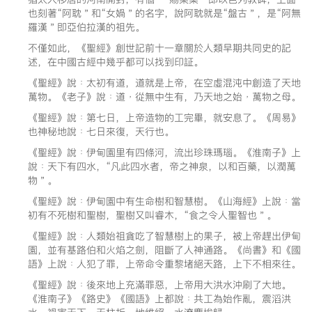
也刻著“阿耽＂和“女媧＂的名字，說阿耽就是“盤古＂，是“阿無
羅漢＂即亞伯拉漢的祖先。
不僅如此，《聖經》創世記前十一章關於人類早期共同史的記
述，在中國古經中幾乎都可以找到印証。
《聖經》說﹕太初有道，道就是上帝，在空虛混沌中創造了天地
萬物。《老子》說﹕道﹐從無中生有，乃天地之始﹐萬物之母。
《聖經》說﹕第七日，上帝造物的工完畢，就安息了。《周易》
也神秘地說﹕七日來復，天行也。
《聖經》說﹕伊甸園里有四條河，流出珍珠瑪瑙。《淮南子》上
說﹕天下有四水，“凡此四水者，帝之神泉，以和百藥，以潤萬
物＂。
《聖經》說﹕伊甸園中有生命樹和智慧樹。《山海經》上說﹕當
初有不死樹和聖樹，聖樹又叫睿木，“食之令人聖智也＂。
《聖經》說﹕人類始祖貪吃了智慧樹上的果子，被上帝趕出伊甸
園，並有基路伯和火焰之劍，阻斷了人神通路。《尚書》和《國
語》上說﹕人犯了罪，上帝命令重黎堵絕天路，上下不相來往。
《聖經》說﹕後來地上充滿罪惡，上帝用大洪水沖刷了大地。
《淮南子》《路史》《國語》上都說﹕共工為始作亂，震滔洪