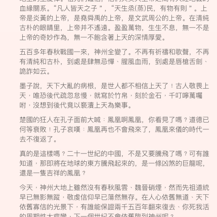
血緣關系。“凡人皆天之子＂，“天生烝(蒸)民，有物有則＂。上
帝是炎黃的上帝，是堯舜禹的上帝，是文武周公的上帝。在清純
古朴的眼睛里，上帝并不遙遠。盈盈萬物，生生不息，無一不是
上帝的奇妙作為，無一不飽含著上天的深情厚愛。
五百多年春秋戰國一來，神州全變了。不再有祈禱和歌聲，不再
有清純和古朴，到處是肆無忌憚﹑腥風血雨，到處是唇槍舌劍﹑
詭詐如云。
墨子說，天下大亂的病根，是世人都不相信上天了﹗古人敬畏上
天﹐唯恐後代疏忽怠慢﹐就寫於竹帛﹐刻於金石﹐千叮嚀萬囑
咐﹐沒想到後代竟以褻瀆上天為樂事。
楚國的狂人在孔子面前大喊﹕鳳凰啊鳳凰，你看見了嗎﹖道德已
何等衰敗﹗孔子哀嘆﹕鳳凰再也不會飛來了，鳳凰來儀的時代一
去不復返了。
真的是這樣嗎﹖二十一世紀的中國，不是又要騰飛了嗎﹖可有誰
知道﹐那即將在地球的東方騰飛起來的，是一條凶煞的巨龍呢，
還是一隻吉祥的鳳凰﹖
今天﹐神州大地上雖然沒有春秋風雲﹑魏晉硝煙﹐然而先祖道統
早已無影無蹤﹐敬虔信仰早已蕩然無存。在人心依舊無道﹑天下
依舊寡信的光景下﹐有誰能保證兩千五百年翻來復去﹑你死我活
的周期性大痙攣﹐下一個世紀不會依舊臨到神州呢﹖