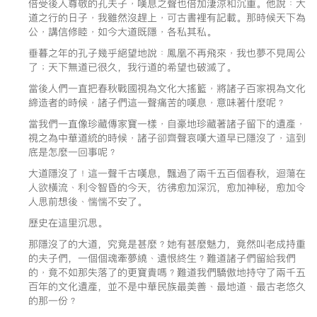
倍受後人尊敬的孔夫子﹐嘆息之聲也倍加淒涼和沉重。他說﹕大
道之行的日子﹐我雖然沒趕上﹐可古書裡有記載。那時候天下為
公﹐講信修睦﹐如今大道既隱﹐各私其私。
垂暮之年的孔子幾乎絕望地說﹕鳳凰不再飛來﹐我也夢不見周公
了﹔天下無道已很久，我行道的希望也破滅了。
當後人們一直把春秋戰國視為文化大搖籃﹐將諸子百家視為文化
締造者的時候﹐諸子們這一聲痛苦的嘆息﹐意味著什麼呢﹖
當我們一直像珍藏傳家寶一樣﹐自豪地珍藏著諸子留下的遺產﹐
視之為中華道統的時候﹐諸子卻齊聲哀嘆大道早已隱沒了﹐這到
底是怎麼一回事呢﹖
大道隱沒了﹗這一聲千古嘆息，飄過了兩千五百個春秋，迴蕩在
人欲橫流﹑利令智昏的今天，彷彿愈加深沉，愈加神秘，愈加令
人思前想後﹑惴惴不安了。
歷史在這里沉思。
那隱沒了的大道，究竟是甚麼﹖她有甚麼魅力，竟然叫老成持重
的夫子們，一個個魂牽夢繞﹑遺恨終生﹖難道諸子們留給我們
的﹐竟不如那失落了的更寶貴嗎﹖難道我們驕傲地持守了兩千五
百年的文化遺產，並不是中華民族最美善﹑最地道﹑最古老悠久
的那一份﹖