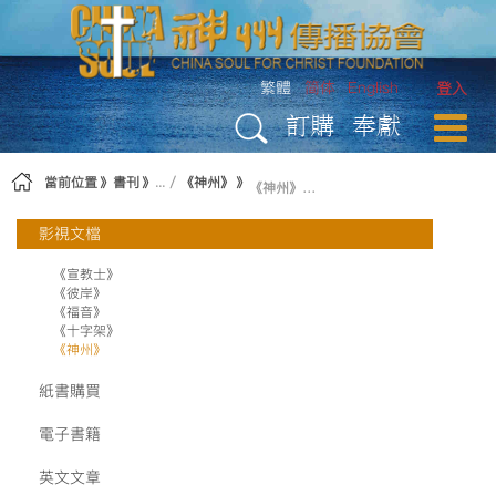
略過到內容
繁體
简体
English
登入
訂購
奉獻
當前位置
書刊
《神州》
《神州》解说词 - 第一集 尋根
影視文檔
《宣教士》
《彼岸》
《福音》
《十字架》
《神州》
紙書購買
電子書籍
英文文章