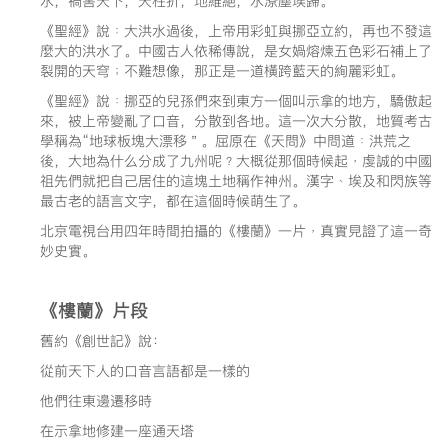
水，禍害天下，天柱折，地維絕，水潦塵埃歸。
《聖經》說﹕大洪水過後，上帝用彩虹與挪亞立約，再也不發這
麼大的洪水了。中國古人依稀傳說，是女媧熔煉五色彩石補上了
裂開的天穹﹔不難想像，那正是一道橫跨藍天的絢麗彩虹。
《聖經》說﹕挪亞的兒孫們來到東方一個叫示拿的地方，驕傲起
來，被上帝變亂了口音，分散到各地。這一次大分散，地質考古
學稱為“地球板塊大漂移＂。屈原在《天問》中問道﹕洪荒之
後，大地為什么分成了九州呢﹖大概從那個時候起﹐虔誠的中國
祖先們就把自己居住的這塊土地稱作神州。漢字﹑埃及和閃族等
最古老的語言文字，都在這個時候萌生了。
北京電視台用四年時間拍攝的《樓蘭》一片﹐真實見證了這一奇
妙史實。
《樓蘭》片段
舊約《創世記》說：
從前天下人的口音言語都是一樣的
他們往東邊遷移時
在示拿地修建一座通天塔