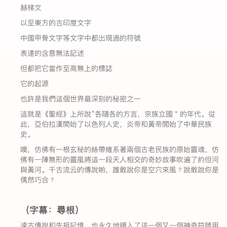
赫梯文
以至東方的古印度文字
中國甲骨文字等文字中都出現過的符號
表達的含意無法記述
但都把它當作至高無上的標誌
它的起源
也許是我們這個世界最深刻的秘密之一
這就是《聖經》上所說“各隨各的方言，宗族立國＂的年代。從
此，亞伯拉漢開始了以色列人史，炎帝和黃帝開始了中華民族
史。
噢，仿佛有一根玄秘的絲帶維系著兩個古老民族的原始靈魂，仿
佛有一陣無形的靈風將這一段天人相交的奇妙故事吹遍了約但河
與黃河。千古流云的傳說喲，誰敢說你是空穴來風﹖說敢說你是
偶然巧合﹖
（字幕：尋根）
遠古傳說和先祖記憶，也永久地鑄入了這一個又一個神奇符號甲