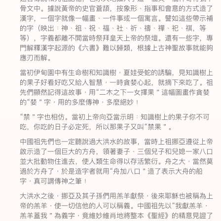
骨文中。據說黃帝的史官蒼頡，按象形﹑指事和會意的方式造了
漢字，一個字就像一幅畫﹑一件事或一個寓言。譬如這些帶示補
的字（映出﹕神﹑祖﹑祝﹑福﹑社﹑祈﹑禱﹑禪﹑祀﹑祺，等
等），字義都離不開當時祭拜皇天上帝的祭壇。還有一些字，專
門解釋漢字起源的《六書》難以歸類，根據上古神聖故事就能夠
應刃而解。
當初伊甸園中有生命樹和知識樹﹐夏娃受蛇的誘騙，見知識樹上
的果子好看好吃又給人智慧﹐一時貪婪心起，就摘下來吃了。祖
先們顯然記得這故事﹐用“二木之下一女擇果＂這幅圖畫作貪婪
的“婪＂字﹐用的多麼傳神﹐多麼絕妙﹗
“禁＂字也相仿。當初上帝向亞當示明﹕知識樹上的果子你不可
吃，你吃的日子必定死，所以那果子又叫“禁果＂。
中國祖先們也一定聽說過大洪水的故事，當時上祖挪亞遵從上帝
啟示造了一個巨大的方舟，領著妻子﹑三個兒子和兒媳一家八口
並大批動物住進去，使人類生命得以存活繁衍。舟之大﹐當然莫
過於方舟了﹐於是造字者就用“舟加八口＂造了表示大舟的船
字﹐真可謂傳神之筆﹗
大洪水之後﹐挪亞及其子孫們用羔羊獻祭﹐後來耶穌也被稱為上
帝的羔羊﹐使一切信他的人可以稱義。中國祖先以“我獻羔羊﹐
羔羊蓋我＂為義字﹐竟維妙維肖地將整本《聖經》的精意見證了