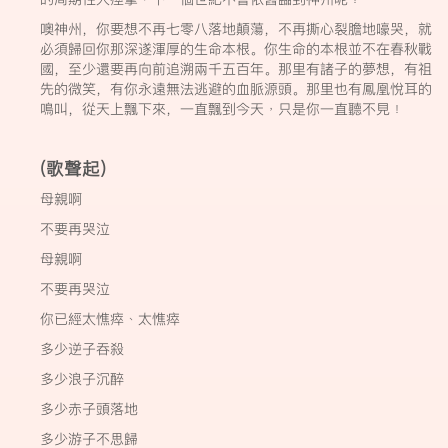
噢神州，你要想不再七零八落地顛蕩，不再撕心裂膽地嚎哭，就
必須歸回你那深遂渾厚的生命本根。你生命的本根並不在春秋戰
國，至少還要再向前追溯兩千五百年。那里有諸子的夢想，有祖
先的微笑，有你永遠無法逃避的血脈源頭。那里也有鳳凰悅耳的
鳴叫，從天上飄下來，一直飄到今天﹐只是你一直聽不見﹗
(歌聲起)
母親啊
不要再哭泣
母親啊
不要再哭泣
你已經太憔瘁﹑太憔瘁
多少逆子吞殺
多少浪子沉醉
多少赤子頭落地
多少游子不思歸