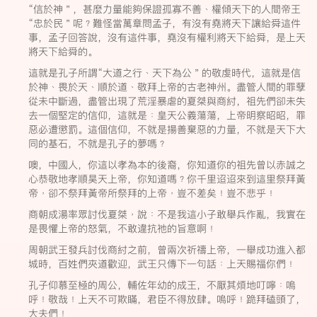
“信於神＂，甚麼力量能夠保證孤寡不善﹑權傾天下的人間帝王
“忠於民＂呢﹖難怪當萬章問孟子，有沒有堯將天下讓給舜這件
事，孟子回答說，沒有這件事，堯沒有權利將天下給舜，是上天
將天下給舜的。
這就是孔子所謂“大道之行﹑天下為公＂的敬虔時代，這就是信
於神﹑畏於天﹑順於道﹑敬拜上帝的古老神州。盡管人間的罪孽
從未中斷過，盡管出現了荒淫暴虐的夏桀與商紂，祖先們卻未失
去一個堅定的信仰，這就是﹕皇天公義蕩蕩，上帝明察昭昭，罪
惡必遭懲罰。這個信仰，不就是揚善棄惡的力量，不就是天下大
同的基石，不就是孔子的夢嗎﹖
噢，中國人，你這以孝為本的後裔，你知道你的祖先曾以赤誠之
心恭敬地孝順昊天上帝，你知道嗎﹖你千里迢迢來到這里祭拜黃
帝﹐卻不祭拜黃帝所祭拜的上帝﹐豈不差矣﹗豈不悲乎﹗
商朝成湯率眾討伐夏桀﹐說﹕不是我這小子敢舉兵作亂，我實在
是畏懼上帝的怒氣，不敢違抗祂的旨意啊﹗
周朝武王發兵討伐商紂之前，曾兩次祈禱上帝，一舉成功進入都
城時，百姓們夾道歡迎，武王只傳下一句話﹕上天賜福你們﹗
孔子仰慕至極的周公，輔佐年幼的成王，不厭其煩地叮嚀﹕嗚
呼﹗敬哉﹗上天不可欺瞞，君臣不得放肆。嗚呼﹗跪拜磕頭了，
大夫們﹗