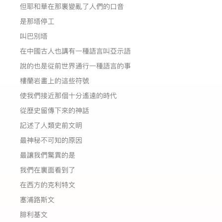
但耶和華在那裏變亂了人們的口音
是那塔停工
叫巴別塔
在中國古人也講有一種語言叫亞示語
說的也是從前世界通行一種語言的事
樓蘭岩畫上的這些符號
使我們接近那個十分遙遠的時代
從歷史留傳下來的神話
記述了人類史前文明
最神秘不可知的原因
最讓我們驚異的是
我們在裏面看到了
在西方的克利特文
塞浦路斯文
腓利基文