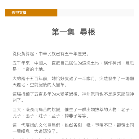
影視文檔
第一集 尋根
從炎黃算起﹐中華民族已有五千年歷史。
五千年來﹐中國人一直把自己居住的這塊土地﹐稱作神州﹐意思
是﹕上帝的土地。
大約兩千五百年前，她恰好度過了一半歲月，突然發生了一場翻
天覆地﹑空前絕後的大變革。
這場持續了五百多年的大變革過後，神州就再也不是原來那個神
州了。
巨大﹑漫長而痛苦的蛻變，催生了一群出類拔萃的人物﹕老子﹑
孔子﹑墨子﹑莊子﹑孟子﹑韓非子等等。
這一代璀燦的文化巨星們﹐雖然各樹一幟﹐爭鳴不已﹐卻發出同
一聲嘆息﹕大道隱沒了。