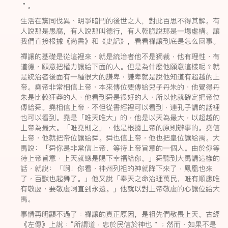
＂。
生活在黨同伐異﹑明爭暗鬥的後世之人，對此百思不得其解。有
人說那是愚腐，有人說那叫德行，有人乾脆說那是一場虛構。讓
我們直接根據《尚書》和《史記》，看看禪讓到底是怎么回事。
禪讓的基礎是從這裡來﹐就是統治者他不是獨裁﹐他有理性﹐有
道德﹐願意把權力讓給下面的人。但是為什麼他願意這樣呢﹖就
是統治者後面有一種很大的謙卑﹐謙卑就是說他知道有超越的上
帝。堯帝非常相信上帝﹐本來傳位要傳給兒子丹朱的﹐他覺得丹
朱是比較狂莽的人﹐他看到舜是很好的人﹐所以他就確定把帝位
傳給舜。堯相信上帝﹐不但從書經裡可以看到﹐連孔子講的話裡
也可以看到。堯是「唯天唯大」的﹐他是以天為最大﹐以超越的
上帝為最大。「唯堯則之」﹐他是根據上帝的原則辦事的。堯信
上帝﹐他就把帝位讓給舜。舜也信上帝﹐他也把皇位讓給禹。大
禹說：「舜你是非常信上帝、等待上帝旨意的一個人。由於你等
待上帝旨意﹐上天就總是賜下幸福給你。」舜聽到大禹講這樣的
話﹐就說：「啊！你看﹐神州列祖的神就降下來了﹐鳳凰也來
了﹐百獸也起舞了。」他又說「奉天之命治理萬民，唯有順應唯
有敬虔﹐要敬虔啊直到永遠。」他就以對上帝敬虔的心讓位給大
禹。
事情再明顯不過了﹕禪讓的真正原因，是祖先們敬畏上天。古經
《左傳》上說﹕“所謂道﹐忠於民信於神也＂﹔然而﹐如果不是