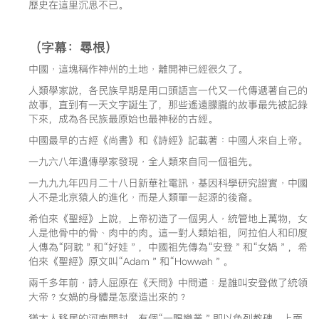
歷史在這里沉思不已。
（字幕：尋根）
中國﹐這塊稱作神州的土地﹐離開神已經很久了。
人類學家說，各民族早期是用口頭語言一代又一代傳遞著自己的
故事，直到有一天文字誕生了，那些遙遠朦朧的故事最先被記錄
下來，成為各民族最原始也最神秘的古經。
中國最早的古經《尚書》和《詩經》記載著﹕中國人來自上帝。
一九六八年遺傳學家發現﹐全人類來自同一個祖先。
一九九九年四月二十八日新華社電訊﹐基因科學研究證實﹐中國
人不是北京猿人的進化﹐而是人類單一起源的後裔。
希伯來《聖經》上說，上帝初造了一個男人﹐統管地上萬物，女
人是他骨中的骨﹑肉中的肉。這一對人類始祖，阿拉伯人和印度
人傳為“阿耽＂和“好娃＂，中國祖先傳為“安登＂和“女媧＂，希
伯來《聖經》原文叫“Adam＂和“Howwah＂。
兩千多年前﹐詩人屈原在《天問》中問道﹕是誰叫安登做了統領
大帝﹖女媧的身體是怎麼造出來的﹖
猶太人移居的河南開封，有個“一賜樂業＂即以色列教碑，上面