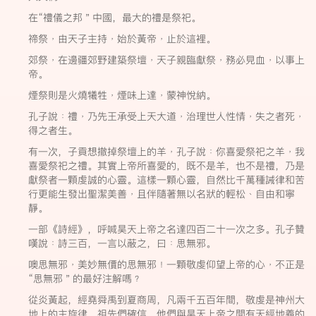
在“禮儀之邦＂中國，最大的禮是祭祀。
禘祭﹐由天子主持﹐始於黃帝﹐止於這裡。
郊祭﹐在邊疆郊野建築祭壇﹐天子親臨獻祭﹐務必見血﹐以事上
帝。
煙祭則是火燒犧牲﹐煙味上達﹐蒙神悅納。
孔子說﹕禮﹐乃先王承受上天大道﹐治理世人性情﹐失之者死﹐
得之者生。
有一次，子貢想撤掉祭壇上的羊﹐孔子說﹕你喜愛祭祀之羊﹐我
喜愛祭祀之禮。其實上帝所喜愛的，既不是羊，也不是禮，乃是
獻祭者一顆虔誠的心靈。這樣一顆心靈，自然比千萬種誡律和苦
行更能生發出聖潔美善﹐且伴隨著無以名狀的輕松﹑自由和寧
靜。
一部《詩經》，呼喊昊天上帝之名達四百二十一次之多。孔子贊
嘆說﹕詩三百，一言以蔽之，曰﹕思無邪。
噢思無邪﹐美妙無價的思無邪﹗一顆敬虔仰望上帝的心﹐不正是
“思無邪＂的最好注解嗎﹖
從炎黃起，經堯舜禹到夏商周，凡兩千五百年間，敬虔是神州大
地上的主旋律。祖先們確信，他們與昊天上帝之間有天經地義的