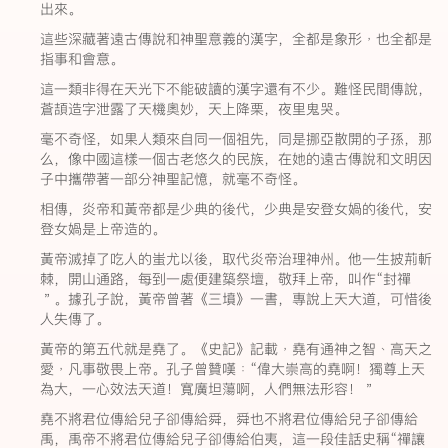
出來。
這些深藏著遠古傳說和神聖意義的漢字，全都是象形﹐也全都是
指事和會意。
這一類非得在天光下不能破讀的漢字還有不少。難怪民間傳說，
蒼頡造字泄露了天機奧妙，天上降栗，夜里鬼哭。
毫不奇怪，如果人類來自同一個祖先，同是挪亞散開的子孫，那
么，像中國這樣一個古老悠久的民族，在她的遠古傳說和文明因
子中攜帶著一部分神聖記憶，就毫不奇怪。
相傳，炎帝和黃帝都是少典的後代，少典是安登女媧的後代，安
登女媧是上帝造的。
黃帝滅掉了吃人的蚩尤以後，取代炎帝治理神州。他一生披荊斬
棘，開山通路，每到一處便建築祭壇，敬拜上帝，叫作“封禪
＂。據孔子說，黃帝曾著《三墳》一書，專說上天大道，可惜後
人失傳了。
黃帝的第五代就是堯了。《史記》記載﹐堯有通神之智﹑高天之
愛﹐凡事敬畏上帝。孔子曾贊嘆﹕“偉大崇高的堯啊！獨尊上天
為大，一心效法天道！寬廣坦蕩啊，人們無法形容！＂
堯不將君位傳給兒子卻傳給舜，舜也不將君位傳給兒子卻傳給
禹，禹帝不將君位傳給兒子卻傳給伯夷，這一段佳話史稱“禪讓