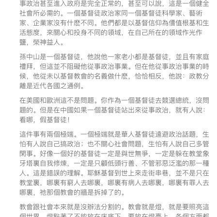
事政治甚至進入政府是完全正常的，甚至可以說，這是一個健全
社會所必需的。一個基督徒政治家同一個基督徒科學家、藝術
家、企業家沒有什麽不同。他們都是以基督信仰為價值根基和生
活態度，來關心和投身不同的領域，在自己所在的領域作光作
鹽，榮神益人。
孫中山是一個基督徒，他說他一家老小都是基督徒，並且有家庭
禮拜，但這並不阻礙他從事政治事業。但在他從事政治事業的時
候，他從未以基督教會的名義做什麽，恰恰相反，他說：政教分
離是近代各國之通例。
在美國和歐洲這不是問題。你作為一個基督徒去競選總統，沒問
題的。但是在中國如果一個基督徒站出來從事政治，就有人說：
看哪，假基督徒！
這件事有兩個極端。一個極端就是華人基督徒遠避政治話題，生
怕有人說自己搞政治；也不關心社會問題，生怕有人說自己多管
閑事。好像一個好的基督徒一定是與世無爭，一定是躲在教堂象
牙塔裏自我修煉，一定是只顧低頭行善、不管邪惡泛濫的那一種
人。這是錯誤的理解。耶穌基督到世上來走街串巷，並不是只在
教堂裏，哪裏有窮人去哪裏，哪裏有病人去哪裏，哪裏有罪人去
哪裏，祂那個教會的牆是拆掉了的。
教會跟社會本來就是沒辦法分割的。教會就是燈，就是要照亮這
個世界，燈點著了不能放在床底下，要放在燈臺上，各個方面都