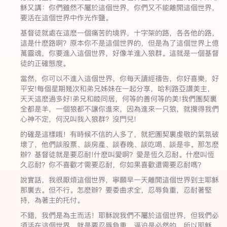
穌又講：你們雖然不屬於這個世界，你們又不能離開這個世界，
要活在這個世界中作光作鹽。
基督徒就處在這麽一個痛苦的境界，十字架的路，各各他的路，
這是什麽路啊？原本你不是這個世界的，但是為了這個世界上億
萬靈魂，你要進入這個世界，好像羊進入狼群。這就是一個基督
徒的正確態度。
當然，你可以不進入這個世界，你每天讀經禱告，你好喜樂，好
平安!每個星期幾次和弟兄姊妹在一起分享，哈利路亞讚美主，
天天這麽過多好!弟兄和睦同居，何等的善何等的美!我們團契裏
全都是羊，一個狼都不讓你進來，因為進來一只狼，就攪得我們
心神不定，何況叫我入狼群？沒門兒!
的確是這樣哦！有時候不信的人多了，就把團契裏虔敬的氣氛破
壞了，他們談股票、談房產、談春晚、談吃喝、談是非。那怎麽
辦？基督徒就是要忍耐!什麽叫愛啊？愛是恆久忍耐。什麽叫恆
久忍耐？你不喜歡才需要忍耐，你如果喜歡還需要忍耐嗎？
說實話，我很厭煩這個世界，寧願早一天離開這個世界到主耶穌
那裏去。但不行。怎麽辦？要委曲求全，忍辱負重，忍耐著堅
持，為著主的托付。
不錯，我們是為主而活！耶穌說我們不屬於這個世界，但我們必
須活在這個世界，就是要忍辱負重。逼迫是必然的，所以耶穌