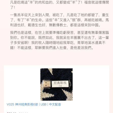
凡是吃喝這“羊”的肉和血的，又都變成“羊”了！福音就這樣傳開
了！
一隻羔羊從天上來到人間，被吃了，凡是吃了祂的都變了，重生
了，有了“羊”的生命。這些“羊”又進入“狼”群，再被吃被喝。馬
利遜也好，戴德生也好，無數傳教士，都是這樣來到中國。
我們也是這樣，在世上就要準備吃虧受苦，甚至還有無辜傷害臨
到你。你不能說，既然如此，我就呆在羊圈裏不出去了，這一輩
子多安省啊！我的牧人隨時隨地給我草吃，青草地溪水邊真不
錯！不能這樣，耶穌要我們進入社會，是他差派我們。
V025 神州經典影視6部 | USB | 中文配音