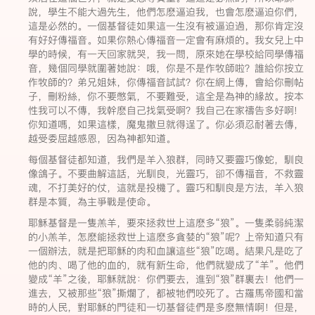
說，學生不能大過先生，他們怎麽逼迫我，也會怎麽逼迫你們，
這是必然的。一個基督徒如果這一生沒有被逼迫過，那你肯定沒
有好好傳福音。如果你熱心傳福音一定會有麻煩的。我女兒上中
學的時候，有一天回家就哭，我一問，原來她在學校給同學傳福
音，幾個同學就圍著她說：哦，你是不是作牧師啦？誰給你按立
作牧師的？弟兄姐妹，你傳福音試試？你在網上傳，會給你刪帖
子，刪粉絲，你不要憋氣，不要難受，這全是為神的緣故。按本
性我可以不傳，我幹麽自己找氣受啊？我自己在家禱告多好啊!
你知道嗎，如果這樣，魔鬼撒旦就得逞了。你必須忍耐著去傳，
越受委屈越感恩，因為神都知道。
每個基督徒都知道，我們是羊入狼群，同時又要靈巧像蛇，馴良
像鴿子。不要曲解這話，光馴良，光靈巧，卻不傳福音，不救靈
魂，不打美好的仗，這就是投機了。靈巧和馴良是方法，羊入狼
群是本質，為主爭戰是使命。
耶穌基督是一隻羔羊，要來拯救世上這麽多“狼”。一隻柔弱純潔
的小羔羊，怎麽能拯救世上這麽多貪婪的“狼”呢？上帝知道只有
一個辦法，就是把耶穌的肉和血讓這些“狼”吃喝。結果凡是吃了
他的肉、喝了他的血的，就有新生命，他們就變成了“羊”。他們
變成“羊”之後，耶穌就說：你們要去，進到“狼”群裏去！他們一
進去，又被那些“狼”撕爛了，都被牠們咬死了。古羅馬帝國和當
時的人民，對耶穌的門徒和一切基督徒們是多麽無情啊！但是，