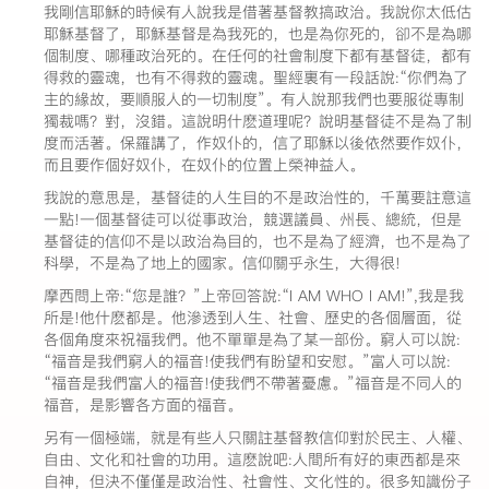
我剛信耶穌的時候有人說我是借著基督教搞政治。我說你太低估
耶穌基督了，耶穌基督是為我死的，也是為你死的，卻不是為哪
個制度、哪種政治死的。在任何的社會制度下都有基督徒，都有
得救的靈魂，也有不得救的靈魂。聖經裏有一段話說:“你們為了
主的緣故，要順服人的一切制度”。有人說那我們也要服從專制
獨裁嗎？對，沒錯。這說明什麽道理呢？說明基督徒不是為了制
度而活著。保羅講了，作奴仆的，信了耶穌以後依然要作奴仆，
而且要作個好奴仆，在奴仆的位置上榮神益人。
我說的意思是，基督徒的人生目的不是政治性的，千萬要註意這
一點!一個基督徒可以從事政治，競選議員、州長、總統，但是
基督徒的信仰不是以政治為目的，也不是為了經濟，也不是為了
科學，不是為了地上的國家。信仰關乎永生，大得很!
摩西問上帝:“您是誰？”上帝回答說:“I AM WHO I AM!”,我是我
所是!他什麽都是。他滲透到人生、社會、歷史的各個層面，從
各個角度來祝福我們。他不單單是為了某一部份。窮人可以說:
“福音是我們窮人的福音!使我們有盼望和安慰。”富人可以說:
“福音是我們富人的福音!使我們不帶著憂慮。”福音是不同人的
福音，是影響各方面的福音。
另有一個極端，就是有些人只關註基督教信仰對於民主、人權、
自由、文化和社會的功用。這麽說吧:人間所有好的東西都是來
自神，但決不僅僅是政治性、社會性、文化性的。很多知識份子