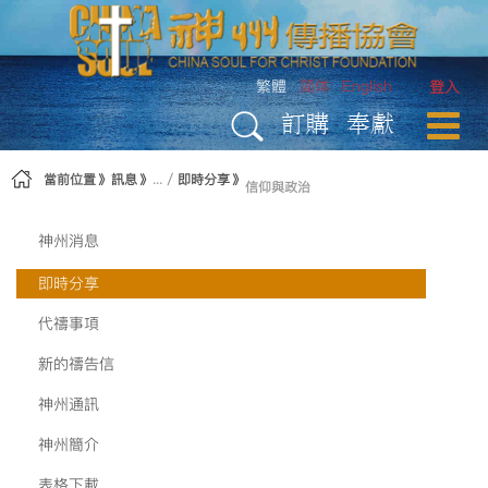
略過到內容
繁體
简体
English
登入
訂購
奉獻
當前位置
訊息
即時分享
信仰與政治
神州消息
即時分享
代禱事項
新的禱告信
神州通訊
神州簡介
表格下載