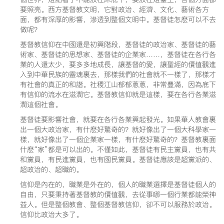
要照亮。西方基督教文明，它對政治、經濟、文化、藝術各方
面，都有深厚的影響，滲透到整個文明中。基督徒怎麽可以不去
做呢？
基督教信仰在中國還是初興階段，基督徒的政治家、基督徒的藝
術家、基督徒的思想家、基督徒的企業家……，基督徒在各行各
業的人還太少，要多多地成長，讓基督的愛，讓聖經的價值觀進
入到中華民族的靈魂裏去，那樣我們的社會就不一樣了，那樣才
有社會的真正的和諧。社稷江山郁郁蔥蔥，非常豐滿，因為底下
有信仰的流水在滋潤它。基督教信仰就是這樣，要在各行各業滋
潤這個社會。
基督徒要影響社會，就要在各行各業興起發光。如果華人教會裏
出一個大政治家，有什麽好驚奇的？就好像出了一個大科學家一
樣，就好像出了一個企業家一樣，有什麽好驚奇的？基督教裏面
什麽“家”都是可以出的。不僅如此，基督徒有民主黨員，也有共
和黨員，有民進黨員，也有國民黨員。基督徒應該是超黨派的、
超政治的、超職的。
信仰是內在的，職業是外在的，個人的職業選擇是基督徒個人的
自由，只要秉持著基督教的價值觀，去從事哪一個行業都能榮神
益人。但是整個教會、整個基督教信仰，卻不可以服務於政治。
信仰比政治大多了。