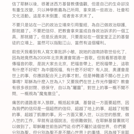
信了耶穌以後，很著迷西方基督教價值觀，但是自己的生命卻沒
有重生改變，只以神學教義為己所用，拿來搞一些政治、社會和
文化活動。這是本末倒置、或者舍本求末了。
不要只是站在一己的政治立場來引用聖經，為自己做政治辯護，
那就錯了。不要把信仰、把教會拿來當成自身政治訴求的一個工
具，那就錯了。但是反過來說，只要是站在一個堂堂正正的基督
徒的立場上，當然可以指點江山，當然有這個權利。
前些天我看到有人寫文章批評小敏，說她的迦南詩歌世俗化了，
因為她竟然為2008年北京奧運會寫過一首歌。但我看那首歌是
傳福音的歌，是說大家去北京，把福音帶上，把祝福帶上，這歌
有什麽不好呢？為中國祝福，有什麽不好呢？有人說，奧運會是
世上的事，你應該配合天上的事才對。但是神難道不關心世上的
事嗎？耶穌為什麽入世為人？又要我們在世上作光作鹽呢？教會
有很多很封閉、很保守，自以為“屬靈”，對世上的事一概不聞不
問，一概視為“魔鬼撒旦”。
痛苦的道路是羊入狼群。概括起來講，基督徒一方面要超然，因
為我們的信仰是一個超然的信仰，超越了地上的事，超越了短暫
的事，超越了凱撒的事。另一方面又要入世，以出世的態度，做
入世的工作，早就有這個說法，但很難做到，在耶穌基督裏就可
以做到了。耶穌離世前告訴門徒:你們不屬於這個世界，你們要
分別為聖。但分別為聖不是不關心世界上的事情，因為接下來耶