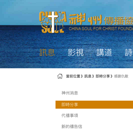
略過到內容
訊息
影視
講道
詩
當前位置
訊息
即時分享
感謝仇敵
神州消息
即時分享
代禱事項
新的禱告信