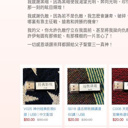
我感謝黑暗，因為黑暗使我渴望光明、奔向光明、珍
那一刻的眩目輝煌！
我感謝仇敵，因為若不是仇敵，我怎麽會謙卑、破碎
?
哪裏有靠主征戰、搶救和誇勝的機會
我的父，你允許仇敵佇立在我面前、甚至將我拋向仇
許伊甸園有那條蛇、有那棵樹的一片苦心了！
一切感恩頌讚崇拜都歸給父子聖靈三一真神！
V025 神州經典影視6
S018 遠志明牧師講道
C008 天
部 | USB | 中文配音
60講 | USB
音樂佈道培
$50.00
$80.00
$20.00
$30.00
$20.00
$