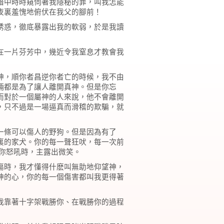
暗中時時窺伺著我隱秘的罪，叫我怎能
夜裏羞愧地俯伏在我父的腳前！
誘惑，徹底暴露出我的軟弱，於是我讀
在一片芬芳中，幾近令我窒息才教會我
神，順你者昌逆你者亡的時候，我不由
倆都是為了讓人離開真神。但是你忘
而對於一個屬神的人來說，他不會離開
，只不過是一場逼真而滑稽的欺騙，就
一條可以傷人的野狗。但是因為有了
裏的家犬。你的每一聲狂吠，每一次前
你怒吼時，主露出微笑。
傷時，我才懂得什麽叫無助地仰望神，
神的心，你的每一個傷害都叫我更得著
我靠著十字架戰勝你、在戰勝你的過程