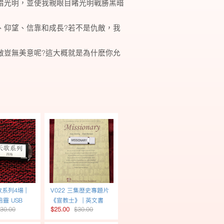
惜光明，並使我親眼目睹光明戰勝黑暗
?
、仰望、信靠和成長
若不是仇敵，我
?
敵豈無美意呢
這大概就是為什麽你允
歌系列4場 |
V022 三集歷史專題片
靈 USB
《宣教士》 | 英文書
30.00
$25.00
$30.00
USB英文配音