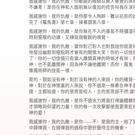
我感謝你，我的仇敵，你敏銳的眼睛在無人察覺的黑
不謙卑！
是你在神和人面前無以復加的控告叫我在深
我感謝你，我的仇敵，是你那令人陶醉、難以抗拒的
完了《羅馬書》第七章，接著讀第八章。
我感謝你，我的仇敵，是你無孔不入的毒氣不時彌漫
時刻警醒的功課，又練就我敏銳的嗅覺。
我感謝你，我的仇敵，當你對己對人也對我說你就是
地發出幽默到極點時才會有的開懷大笑！
你的一切伎
了，你的一切伎倆只有當人離開真神的時候才有效；
神，也不能離開神，因為神不讓他離開！而你，魔鬼
像魔術師的技能一樣。
是的，假如沒有神，對於沒有神的人來說，你的確是
神，對於在神懷裏的人來說，你不過是一條牽在神手
;
撲，主都知道。你的意思是咬人，主的意思卻不然
當
我感謝你，我的仇敵，是你不遺余力將我打得遍體鱗
才領略到仰望的力量！你的每一次攻擊都使我更靠近
神的愛！
！
我感謝你，我的仇敵，是你——不
是我的主，給了
中錘煉我、在錘煉我的過程中更好服侍主的機會。