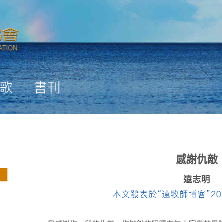
歌
書刊
感謝仇敵
遠志明
本文發表於“遠牧師博客”20