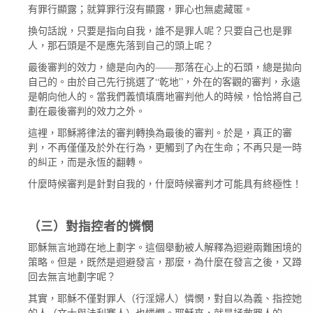
有罪行顯露；就算罪行沒有顯露，罪心也無處藏匿。
換句話說，只要是指向自我，誰不是罪人呢？只要自己也是罪
人，那石頭是不是應先落到自己的頭上呢？
——
最後審判的效力，總是向內的
那落在心上的石頭，總是拋向
“
”
自己的。由於自己先行挑選了
乾地
，外在的客觀的審判，永遠
是朝向他人的。當我們義憤填膺地審判他人的時候，恰恰將自己
劃在最後審判的效力之外。
這裡，耶穌將律法的審判轉換為最後的審判。於是，真正的審
判，不再僅僅及於外在行為，更觸到了內在生命；不再只是一時
的糾正，而是永恆的翻轉。
什麼時候審判是針對自我的，什麼時候審判才可能具有終極性！
（三）對指控者的憐憫
耶穌無言地蹲在地上劃字。這個舉動被人解釋為迴避兩難困境的
策略。但是，既然是迴避發言，那麼，為什麼在發言之後，又蹲
回去無言地劃字呢？
其實，耶穌不僅對罪人（行淫婦人）憐憫，對自以為義、指控她
——