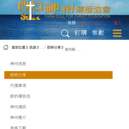
略過到內容
繁體
简体
English
登入
訂購
奉獻
當前位置
訊息
即時分享
劉同蘇: 石頭的落處
神州消息
即時分享
代禱事項
新的禱告信
神州通訊
神州簡介
表格下載