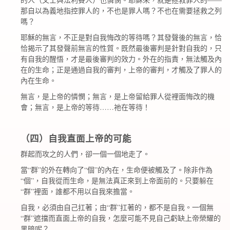
的人（文士與法利賽人）也憐憫。耶穌來，就是拯救罪人的
那自以為義地指控罪人的，不也是罪人嗎？不也在需要拯救之列
嗎？
耶穌的無言，不正是對自我悔改的等待嗎？其發聲後的無言，恰
恰揭示了其發聲前無言的性質。既然最後審判是針對自我的，只
有自我的醒悟，才是最後審判的效力。外在的指責，無法觸及內
在的生命；正是通過自我的審判，上帝的審判，才觸及了罪人的
內在生命。
無言，是上帝的憐憫；無言，是上帝留給罪人從裡面悔改的機
……
會；無言，是上帝的等待
祂在等待！
（四）自我直面上帝的可能
群起而攻之的人們，卻一個一個地走了。
“
”
“
”
當
群
的外在轉向了
個
的內在，生命便被觸及了。除非作為
“
”
個
，自我從而生命，是無法真正來到上帝面前的。只要躲在
“
”
群
裡面，誰都不用以自我來擔當。
“
”
自我，必須由自己扛著；由
群
扛著的，都不是自我。一個無
“
”
群
遮擋而直面上帝的自我，怎麼可能不見自己虧缺上帝榮耀的
黑暗呢？