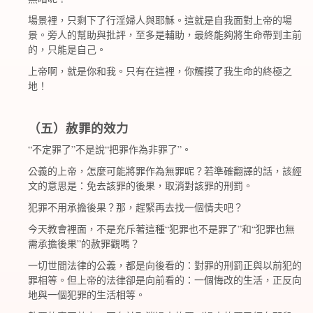
場景裡，只剩下了行淫婦人與耶穌。這就是自我面對上帝的場
景。旁人的幫助與批評，至多是輔助，最終能夠將生命帶到主前
的，只能是自己。
上帝啊，就是你和我。只有在這裡，你觸摸了我生命的終極之
地！
（五）赦罪的效力
“
”
“
”
不定罪了
不是說
把罪作為非罪了
。
公義的上帝，怎麼可能將罪作為無罪呢？若準確翻譯的話，該經
文的意思是：免去該罪的後果，取消對該罪的刑罰。
犯罪不用承擔後果？那，趕緊再去找一個情夫吧？
“
”
“
今天教會裡面，不是充斥著這種
犯罪也不是罪了
和
犯罪也無
”
需承擔後果
的赦罪觀嗎？
一切世間法律的公義，都是向後看的：對罪的刑罰正與以前犯的
罪相等。但上帝的法律卻是向前看的：一個悔改的生活，正反向
地與一個犯罪的生活相等。