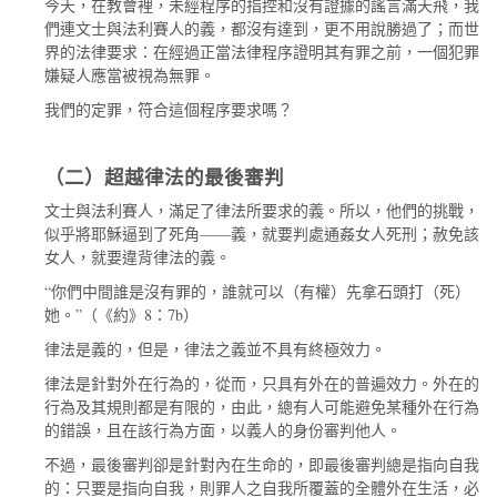
今天，在教會裡，未經程序的指控和沒有證據的謠言滿天飛，我
們連文士與法利賽人的義，都沒有達到，更不用說勝過了；而世
界的法律要求：在經過正當法律程序證明其有罪之前，一個犯罪
嫌疑人應當被視為無罪。
我們的定罪，符合這個程序要求嗎？
（二）超越律法的最後審判
文士與法利賽人，滿足了律法所要求的義。所以，他們的挑戰，
——
似乎將耶穌逼到了死角
義，就要判處通姦女人死刑；赦免該
女人，就要違背律法的義。
“
你們中間誰是沒有罪的，誰就可以（有權）先拿石頭打（死）
”
8
7b
她。
（《約》
：
）
律法是義的，但是，律法之義並不具有終極效力。
律法是針對外在行為的，從而，只具有外在的普遍效力。外在的
行為及其規則都是有限的，由此，總有人可能避免某種外在行為
的錯誤，且在該行為方面，以義人的身份審判他人。
不過，最後審判卻是針對內在生命的，即最後審判總是指向自我
的：只要是指向自我，則罪人之自我所覆蓋的全體外在生活，必