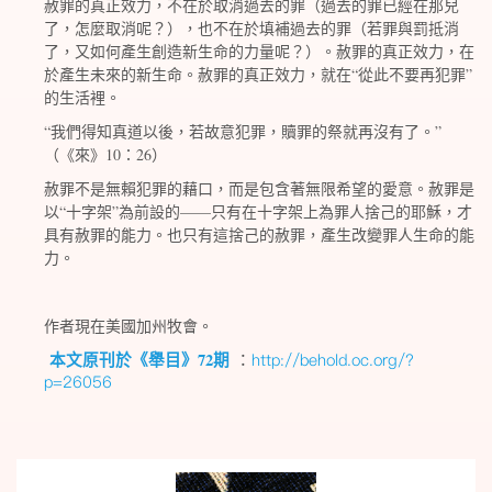
赦罪的真正效力，不在於取消過去的罪（過去的罪已經在那兒
了，怎麼取消呢？），也不在於填補過去的罪（若罪與罰抵消
了，又如何產生創造新生命的力量呢？）。赦罪的真正效力，在
“
”
於產生未來的新生命。赦罪的真正效力，就在
從此不要再犯罪
的生活裡。
“
”
我們得知真道以後，若故意犯罪，贖罪的祭就再沒有了。
10
26
（《來》
：
）
赦罪不是無賴犯罪的藉口，而是包含著無限希望的愛意。赦罪是
“
”
——
以
十字架
為前設的
只有在十字架上為罪人捨己的耶穌，才
具有赦罪的能力。也只有這捨己的赦罪，產生改變罪人生命的能
力。
作者現在美國加州牧會。
72
http://behold.oc.org/?
本文原刊於《舉目》
期
：
p=26056