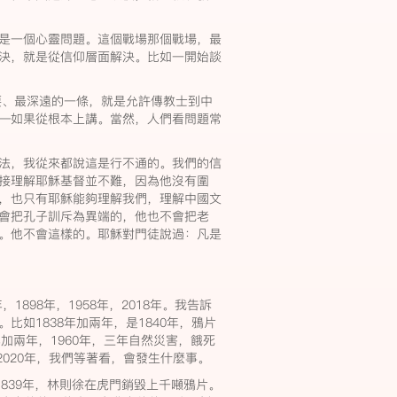
是一個心靈問題。這個戰場那個戰場，最
決，就是從信仰層面解決。比如一開始談
要、最深遠的一條，就是允許傳教士到中
—如果從根本上講。當然，人們看問題常
法，我從來都說這是行不通的。我們的信
接理解耶穌基督並不難，因為他沒有圍
，也只有耶穌能夠理解我們，理解中國文
會把孔子訓斥為異端的，他也不會把老
。他不會這樣的。耶穌對門徒說過：凡是
1898年，1958年，2018年。我告訴
如1838年加兩年，是1840年，鴉片
8年加兩年，1960年，三年自然災害，餓死
2020年，我們等著看，會發生什麼事。
1839年，林則徐在虎門銷毀上千噸鴉片。