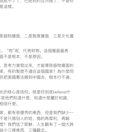
逃脫不了了，已經到約旦河裡了，不管你
是這樣。
是器物層面，二是製度層面，三是文化層
。 “物”呢，代表財物。這個層面最表
面不是根本，不是原因。
、思考力激發出來，才能導致器物層面的
家，有的製度不適合這個國家？為什麼同
你把美國憲法搬到中國去，根本行不通，
核心是信仰。就是你到底believe什
的。不是他們知道什麼，知道什麼屬於知識，
相信什麼。
家，都有很優秀的東西，但是我們缺少一
不是只揭別人的短，揭的再犀利，再解
麼？我們信了耶穌，人生觀有了一個大跨
缺少三樣東西，三種觀念。