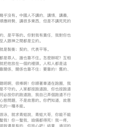
們幾乎沒有。中國人不講約，講情，講義，
順應時勢，講很多東西，但是不講死死的
約，是平等的。你對我有責任，我對你也
至人跟神之間都是立約。
，就是製衡；契約，代表平等。
都是罪人，誰也靠不住。怎麼辦呢？互相
就把他放在一個約裡頭。人和人都是這
靠關係，關係也靠不住；要靠約！舊約、
很聰明啊，很棒啊！你順著車道在跑圈，我
是不守約。人家都按跑道跑，你也按跑道
何必按你的跑道跑，我自己弄個跑道不行
心態問題，不是故意的。你們知道，故意
化的一種本能。
游泳，就求青蛙說，青蛙大哥，你能不能
蟄我！你一蟄我，咱倆都得死！我一疼，
明我還是有的，你放心吧！結果，過河的