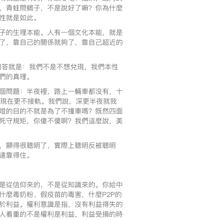
，青蛙問蝎子，不是說好了嘛？你為什麼
性就是如此。
子的生理本能。人有一個文化本能，就是
了，靠自己的關係就夠了，靠自己超近的
回答就是：我們不是不想兌現，我們本性
們的真理。
個問題：半夜裡，路上一輛車都沒有，十
比現在更不接軌。我們說，深更半夜就我
燈的目的不就是為了不撞車嗎？既然四面
死守規矩，你傻不傻啊？我們這麼說，美
神，顯得很聰明了，實際上聰明反被聰明
遠靠得住。
是從信仰來的，不是從知識來的。你給中
什麼毒奶粉、假疫苗的毒害，什麼P2P的
於利益。權利意識是指，沒有利益得失的
人看重的不是權利是利益，利益受損的時