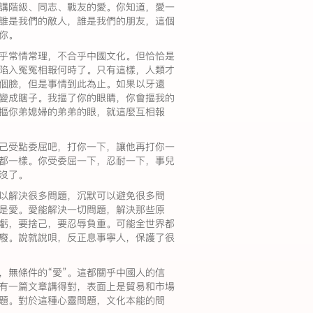
講階級、同志、戰友的愛。你知道，愛一
誰是我們的敵人，誰是我們的朋友，這個
你。
乎常情常理，不合乎中國文化。但恰恰是
陷入冤冤相報何時了。只有這樣，人類才
個臉，但是事情到此為止。如果以牙還
變成瞎子。我摳了你的眼睛，你會摳我的
摳你弟媳婦的弟弟的眼，就這麼互相報
己受點委屈吧，打你一下，讓他再打你一
都一樣。你受委屈一下，忍耐一下，事兒
沒了。
以解決很多問題，沉默可以避免很多問
是愛。愛能解決一切問題，解決那些原
虧，要捨己，要忍辱負重。可能全世界都
廢。說就說唄，反正息事寧人，保護了很
識，無條件的“愛”。這都關乎中國人的信
有一篇文章講得對，表面上是貿易和市場
題。對於這種心靈問題，文化本能的問