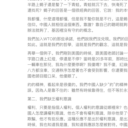
半路上蝎子還是蟄了一下青蛙。青蛙就沉下去，快淹死了
還找死？蝎子的回答是一個很經典的回答，它說：我的本
我都懂，什麼道理都懂，但是我不蟄你就是不行。這是蝎
信仰。中國人就相信這個東西。靠誰？靠自己的聰明就夠
辦法就夠了，基因裡沒有守約的概念。
我們加入WTO的那些承諾，他們說我們沒兌現。我們的
如此。這就是我們的哲學，這就是我們的觀念，這就是我
再舉一個例子。我們剛到美國的時候，跟美國老師討論一
字路口遇上紅燈，停還是不停？當時是20多年前，那時
一輛車在那兒，我為什麼要停啊？我傻嗎？我不傻，紅綠
八方都沒車，交通秩序怎麼著也不會受到影響，你還要我
國老師目瞪口呆，他傻眼了。
約的精神，看起來是很傻的。我們中國人缺少“約”的精
誤。因為人是靠不住的；雖然有時候靠得住，但不等於永
第二，我們缺乏權利意識
權利，只要是指個人權利。個人權利的意識從哪裡來？也
國人怎麼講權利意識，他也不會有權利意識，除非他受了
欺騙，他才有些反應。這種反應不是出於權利意識，是出
時候，我也知道我是誰，我知道我應該怎麼被對待。中國