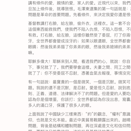
講有條件的愛，親情的愛，家人的愛。近現代以來，我們
旦加上條件後，就導致恨。毛澤東選集的第一句話就是：
問題是革命的首要問題。先看條件，來決定我愛你還是恨
基督教講打右臉，給左臉，偷外衣，送裡衣。這一套不合
這個東西能救我們，使我們不陷入仇恨，不陷入怨恨，不
有救。打右臉，給左臉，這樣你雖然受了委屈，打了你兩
牙，全世界都會變成沒牙的；如果以眼還眼，全世界都會
眼睛；然後我弟弟摳了你弟弟的眼，然後我弟媳婦的弟弟
嘛。
耶穌多偉大！耶穌來到人間，看透我們的心，就說：你自
下，事兒就了了。我們要學會這樣。夫妻之間、同工之間
就了了；你不受委屈不忍耐，憑著血氣去報復，事情沒完
有一句話說：最寶貴的一個是微笑，一個是沉默。微笑可
題。我說的還不是沉默，是忍耐。愛是恆久忍耐，說到底
則、正義、道德、法律解決不了的問題。但是愛的人要吃
認為你是個壞蛋，你該打；全世界都認為你沒出息，窩囊
多人的滿口牙，保護了很多人的眼。
上面我說了中國缺少三樣東西：“約”的觀念，“權利”意
仰，也就是文化本能。最近中美貿易戰顯露出來的。趙曉
問題，背後是結構和體制問題，再往深處是文化和信仰問