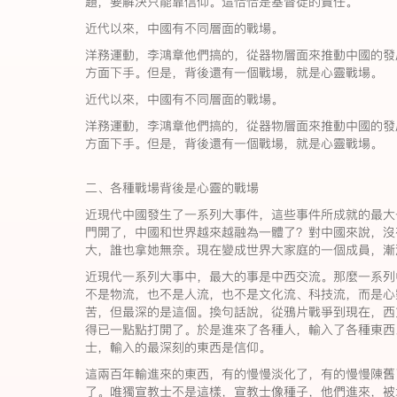
題，要解決只能靠信仰。這恰恰是基督徒的責任。
近代以來，中國有不同層面的戰場。
洋務運動，李鴻章他們搞的，從器物層面來推動中國的發
方面下手。但是，背後還有一個戰場，就是心靈戰場。
近代以來，中國有不同層面的戰場。
洋務運動，李鴻章他們搞的，從器物層面來推動中國的發
方面下手。但是，背後還有一個戰場，就是心靈戰場。
二、各種戰場背後是心靈的戰場
近現代中國發生了一系列大事件，這些事件所成就的最大
門開了，中國和世界越來越融為一體了？對中國來說，沒
大，誰也拿她無奈。現在變成世界大家庭的一個成員，漸
近現代一系列大事中，最大的事是中西交流。那麼一系列
不是物流，也不是人流，也不是文化流、科技流，而是心
苦，但最深的是這個。換句話說，從鴉片戰爭到現在，西
得已一點點打開了。於是進來了各種人，輸入了各種東西
士，輸入的最深刻的東西是信仰。
這兩百年輸進來的東西，有的慢慢淡化了，有的慢慢陳舊
了。唯獨宣教士不是這樣，宣教士像種子，他們進來，被