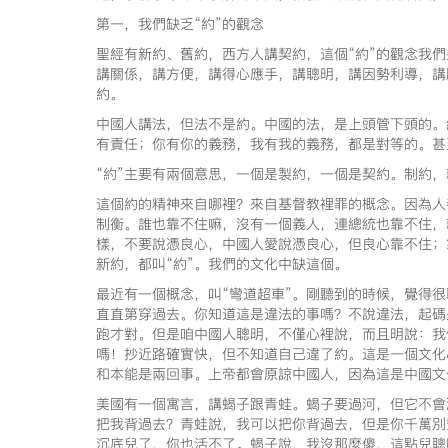
第一，我們缺乏“約”的觀念
聖經有新約、舊約，西方人講契約，這個“約”的觀念我
講關係，講方便，講得心應手，講聰明，講因勢利導，講
約。
中國人講法，但法不是約。中國的法，是上頭管下頭的。
有責任；你有你的義務，我有我的義務，都是對等的。甚
“約”主要有兩個意思，一個是製約，一個是契約。制約
這個約的精神來自哪裡？來自基督教裡罪的概念。因為人
制衡。誰也靠不住嘛，沒有一個義人，連總統也靠不住，
樣，不要說憑良心，中國人愛說憑良心，但良心靠不住；
新約，都叫“約”。我們的文化中缺這個。
最近有一個概念，叫“彎道超車”。剛聽到的時候，覺得
直直第穿過去。你知道這是違法的事嗎？不說違法，起碼
跑才對。但是咱中國人聰明，不僅心裡說，而且明說：我
嗎！抄近路確實快，但不知道自己違了約。這是一個文化
和本能是兩回事。上帝都會原諒中國人，因為這是中國文
美國有一個寓言，講蝎子跟青蛙。蝎子要過河，但它不會
把我背過去？青蛙說，我可以把你背過去，但是你千萬別
沉底兒了，你也活不了。蝎子說，我沒那麼傻，這點兒聰