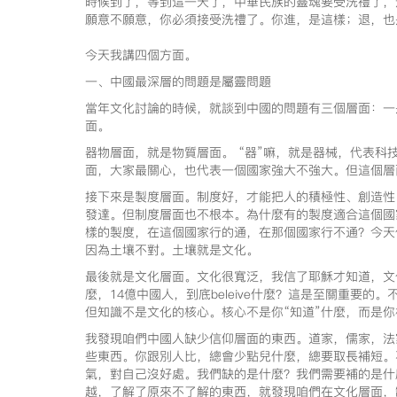
時候到了，等到這一天了，中華民族的靈魂要受洗禮了，
願意不願意，你必須接受洗禮了。你進，是這樣；退，也
今天我講四個方面。
一、中國最深層的問題是屬靈問題
當年文化討論的時候，就談到中國的問題有三個層面：一
面。
器物層面，就是物質層面。 “器”嘛，就是器械，代表科技
面，大家最關心，也代表一個國家強大不強大。但這個層
接下來是製度層面。制度好，才能把人的積極性、創造性
發達。但制度層面也不根本。為什麼有的製度適合這個國
樣的製度，在這個國家行的通，在那個國家行不通？今天
因為土壤不對。土壤就是文化。
最後就是文化層面。文化很寬泛，我信了耶穌才知道，文化的
麼，14億中國人，到底beleive什麼？這是至關重要
但知識不是文化的核心。核心不是你“知道”什麼，而是你
我發現咱們中國人缺少信仰層面的東西。道家，儒家，法
些東西。你跟別人比，總會少點兒什麼，總要取長補短。
氣，對自己沒好處。我們缺的是什麼？我們需要補的是什
越，了解了原來不了解的東西，就發現咱們在文化層面，