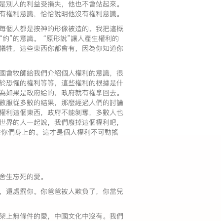
是別人的利益受損失，他也不會站起來。
有權利意識，恰恰說明他沒有權利意識。
每個人都是按神的形像被造的。我把這概
“約”的意識。 “原形說”讓人產生權利的
犧牲，這些東西你都會有，因為你知道你
國會牧師給我們介紹個人權利的意識，很
於恐懼的權利等等，這些權利的根據是什
為如果是政府給的，政府就有權拿回去。
數服從多數的結果，那麼經過人們的討論
權利這個東西，政府不能剝奪，多數人也
世界的人一起說，我們廢掉這個權利吧，
在你們身上的。這才是個人權利不可動搖
舍生忘死的愛。
，還處罰你。你爸爸被人欺負了，你當兒
架上無條件的愛，中國文化中沒有。我們