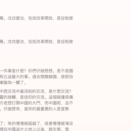
展。戊戌變法，包括改革開放，是從制度
展。戊戌變法，包括改革開放，是從制度
一件事是什麼？你們仔細想想。是不是國
有比這最大的事。過去閉關鎖國、夜郎自
漸融為一體了。
中西交流中最深刻的交流，是什麼交流？
靈的接觸，是信仰的交流。這個碰撞很痛
方老想打開中國的大門，而中國呢，迫不
。仔細想來，進來的最重要的人是宣教
了；有的慢慢被超越了，或者慢慢被淹沒
埋在中國這片土地上以後，就生根、發