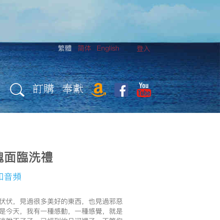
繁體
简体
English
登入
訂購
奉獻
魂面臨洗禮
頻和音頻
伏伏，見過很多美好的東西，也見過邪惡
是今天，我有一種感動，一種感覺，就是