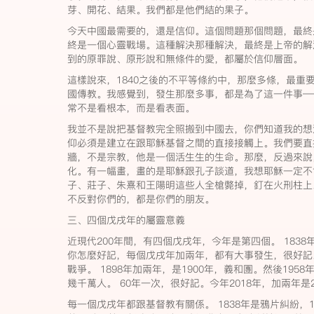
芽、開花、結果。我們都是他們結的果子。
今天中國最需要的，還是信仰。這個問題那個問題，最終
終是一個心靈戰場。這種解決那種解決，最終是上帝的解
到的原罪說、原形說和無條件的愛，都屬於信仰層面。
這樣說來，1840之後的不平等條約中，那麼多條，最重
國傳教。我感覺到，發生那麼多事，都是為了這一件事—
常不是看根本，而是看表面。
我並不是說把基督教完全照搬到中國去，你們知道我的想
仰必須是建立在跟耶穌基督之間的直接接觸上。我們要直
牆，不是宗教，他是一個活生生的生命。那麼，反過來說
化。有一幅畫，畫的是耶穌跟孔子談道，我想耶穌一定不
子、莊子、朱熹和王陽明這些人全槍斃掉，釘在火刑柱上
不反對你們的，都是你們的朋友。
三、四個戊戌年的屬靈意義
近現代200年間，有四個戊戌年，今年是第四個。 1838年，
你怎麼好記，每個戊戌年加兩年，都有大事發生，很好記。比
戰爭。 1898年加兩年，是1900年，義和團。然後195
幾千萬人。 60年一次，很好記。今年2018年，加兩年是
每一個戊戌年都跟基督教有關係。 1838年是鴉片糾紛，