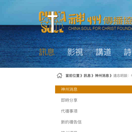
略過到內容
訊息
影視
講道
詩
當前位置
訊息
神州消息
遠志明談：
神州消息
即時分享
代禱事項
新的禱告信