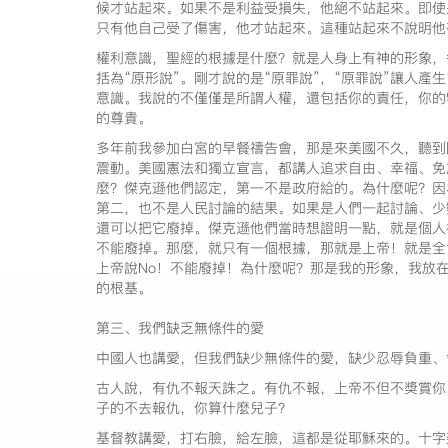
候才站起來。如果不是利益受損失，他絕不站起來。即使
只有他自己受了傷害，他才站起來。這種站起來不說明他
權利意識，聖經的根據是什麼？就是人身上有神的形象，
括為“原形說”。剛才說的是“原罪說”，“原罪說”讓人產生
意識。我說的不僅僅是所謂人權，還包括你的責任，你的
的尊貴。
多年前我參加白宮的早餐禱告會，那是來美國不久，聽到
震動。美國憲法和獨立宣言，都講人追求自由、幸福、免
麼？傑克遜他們認定，第一不是政府給的。為什麼呢？因
第二，也不是人民討論的結果。如果是人們一起討論、少
還可以把它廢掉。傑克遜他們當時想證明一點，就是個人
不能廢掉。那麼，就只有一個根據，那就是上帝！就是全
上帝說No！不能廢掉！為什麼呢？那是我的形象，我放
的根基。
第三、我們缺乏無條件的愛
中國人也講愛，但我們缺少無條件的愛，缺少忍辱負重、
古人說，有仇不報天誅之。有仇不報，上帝不但不獎賞你
子的不去報仇，你算什麼兒子？
基督教講愛，打右臉，給左臉，這都是從耶穌來的。十字