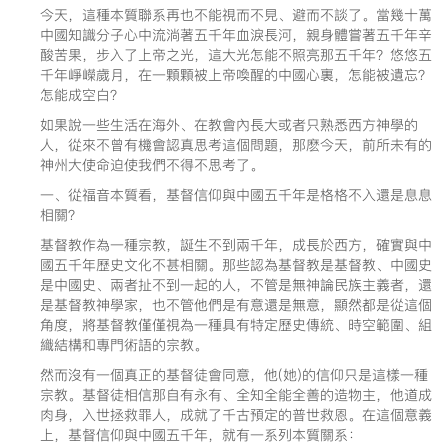
今天，這種本質聯系再也不能視而不見、避而不談了。當幾十萬
中國知識分子心中流淌著五千年血淚長河，親身體嘗著五千年辛
酸苦果，步入了上帝之光，這大光怎能不照亮那五千年？悠悠五
千年崢嶸歲月，在一顆顆被上帝喚醒的中國心裏，怎能被遺忘？
怎能成空白？
如果說一些生活在海外、在教會內長大或者只熟悉西方神學的
人，從來不曾有機會認真思考這個問題，那麽今天，前所未有的
神州大使命迫使我們不得不思考了。
一、從福音本質看，基督信仰與中國五千年是格格不入還是息息
相關？
基督教作為一種宗教，誕生不到兩千年，成長於西方，確實與中
國五千年歷史文化不甚相關。那些認為基督教是基督教、中國史
是中國史、兩者扯不到一起的人，不管是無神論民族主義者，還
是基督教神學家，也不管他們是有意還是無意，顯然都是從這個
角度，將基督教僅僅視為一種具有特定歷史傳統、時空範圍、組
織結構和專門術語的宗教。
然而沒有一個真正的基督徒會同意，他(她)的信仰只是這樣一種
宗教。基督徒相信那自有永有、全知全能全善的造物主，他道成
肉身，入世拯救罪人，成就了千古預定的普世救恩。在這個意義
上，基督信仰與中國五千年，就有一系列本質關系：