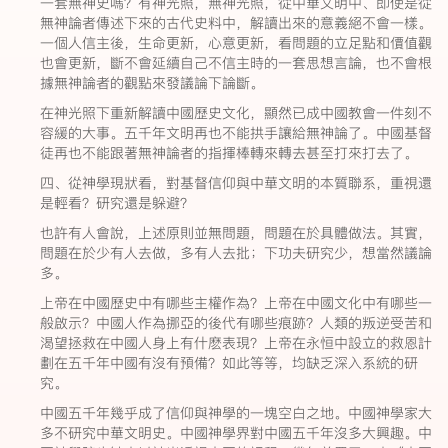
一套無神史嗎？有神光照，無神光照，從中華文明中、即使是從
無神論者傳述下來的古代史料中，解讀出來的意義絕不會一樣。
一個人信主後，生命更新，心意更新，看問題的立足點和價值觀
也會更新，斷不會延續自己不信主時的一套思想言論，也不會根
據無神論者的觀點來發議論下論斷。
在神光照下重新解讀中國歷史文化，顯然已成中國教會一件刻不
容緩的大事。五千年文明再也不能拱手讓給無神論了。中國基督
徒再也不能跟著無神論者的指揮棒轉來轉去甚至打來打去了。
四、從神學現狀看，對基督信仰與中華文明的本質聯系，重視還
是輕看？研究還是躲避？
也許有人會說，上述原則並無問題，問題在於具體做法。其實，
問題在於少有人去做，多有人去批；下功夫研究少，想當然議論
多。
上帝在中國歷史中有哪些主權作為？上帝在中國文化中有哪些一
般啟示？中國人作為挪亞的後代有哪些痕跡？人類的叛逆受苦和
渴望拯救在中國人身上有什麽表現？上帝在永恒中設立的救恩計
劃在五千年中國有沒有預備？如此等等，均缺乏深入系統的研
究。
中國五千年幾乎成了信仰與神學的一塊空白之地。中國神學家大
多不研究中華文明史。中國神學界對中國五千年沒多大興趣。中