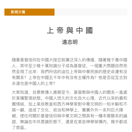
影視文檔
上 帝 與 中 國
遠志明
隨著基督信仰在中國大陸空前廣泛深入的傳播，隨著幾千萬中國
人、其中至少幾十萬知識分子成為基督徒，一個重大問題自然而
然呈現了出來：我們所信的這位上帝與中華民族的歷史命運有沒
有關系？上帝在中國五千年中有沒有主權作為？他是否從亙古到
永遠也是中國人的上帝？
大家知道，自景教傳入唐朝至今，基督教與中國人的關系一直處
於某種緊張狀態。中國人悠久的文化自大心理，近代以來的義和
團情結，加上某些教皇和西方神學家對中華文明的一知半解和不
屑一顧，造成了文化、政治和神學上，裏裏外外一系列巨大障
礙，使任何關於基督信仰與中華文明之間具有一種本質聯系的論
證，無論在中共意識形態下，還是在某些神學架構內，幾乎都成
了禁區。