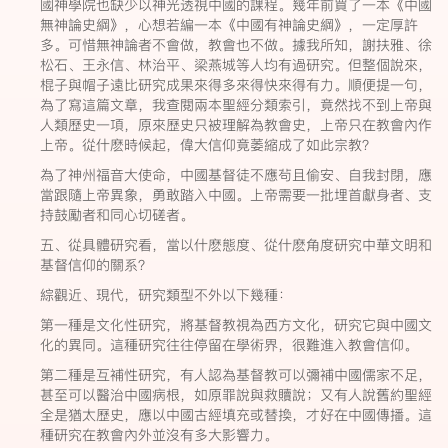
國神學院也缺少以神光透視中國的課程。幾年前買了一本《中國
無神論史綱》，心想若編一本《中國有神論史綱》，一定厚許
多。可惜無神論者不會做，教會也不做。據我所知，謝扶雅、徐
松石、王永信、林治平、梁燕城等人均有過研究。但整個說來，
棍子與帽子遠比研究成果來得多來得快來得有力。順便提一句，
為了寫這篇文章，我查閱兩本聖經分類索引，竟然找不到上帝與
人類歷史一項，原來歷史只被理解為教會史，上帝只在教會內作
上帝。從什麽時候起，偉大信仰竟萎縮成了如此宗教？
為了神州福音大使命，中國基督徒不應茍且偷安、自我封閉，應
當跟隨上帝異象，勇敢踏入中國。上帝需要一批埋首獻身者、支
持鼓勵者和同心切磋者。
五、從具體研究看，當以什麽態度、從什麽角度研究中華文明和
基督信仰的關系？
綜觀近、現代，研究類型不外以下幾種：
第一種是文化性研究，將基督教視為西方文化，研究它與中國文
化的異同。這種研究往往停留在學術界，很難進入教會信仰。
第二種是互補性研究，有人認為基督教可以彌補中國儒家不足，
甚至可以醫治中國病根，如原罪說與救贖說；又有人說舊約聖經
全是猶太歷史，應以中國古經填充或替換，才好在中國傳播。這
種研究在教會內外並沒有多大影響力。