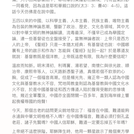
一同看見，因為這是耶和華親口說的(太3：3；賽40：4-5)。這
話今天仿佛是在說中國。
五四以來的中國，以科學主義、人本主義、民族主義、唯物主義
為包裝的無神論思潮，壟斷了政治、歷史、文化各領域，其中尤
以對中華文明的無神論解讀，流毒最深，不僅早已成為舉國定
論，連一些基督徒也全盤接受了。當無神論者說：上帝只是西方
人的上帝，《聖經》只是一本猶太經典；有基督徒也說：中國哪
裏有上帝的啟示和作為？怎能與《聖經》扯到一起？於是慕道友
就說：基督教既是個洋教，上帝既這麽有限，我為什麽要信呢？
溫故而知新。明末清初，利瑪竇、湯若望、南懷仁與徐光啟、順
治帝、康熙帝等人，以天路新憑聖子通，真儒若個不欽崇的心
胸，促成了一個福音高潮。但是楊光先、雍正帝一類人認為中國
文化與基督教水火不容，梵地岡教皇則認為基督教與中國文化水
火不容，於是中國基督徒和西方傳道人陷於腹背受敵的悲慘境
地，幾近全軍覆沒，中國亦全面閉關一百多年，直到海岸線上響
起喪權辱國的炮聲！
今天，那個古老的詰問更尖銳地發出了：福音在中國，難道能夠
永遠與中華文明格格不入嗎？在中國傳福音，難道必須打倒孔孟
老莊、諸子先賢嗎？中國人信耶穌，難道一定要忘掉五千年嗎？
上帝絕不這麽狹隘。耶穌降生時，他用一顆星啟示了幾個東方學