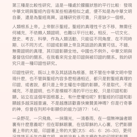
第三種是比較性研究，這是一種處於朦朧狀態的平行比較：發現
中華文明與聖經內容有某些相通相似之處，便不知是為中華文明
自豪，還是為聖經高興。這種研究很可貴，只是缺少一個根。
人類根系上帝。上帝默示聖經。聖經的真理性千古不移，無需任
何補充，不依賴人類證明，也難以平行比較。相反，一切文化、
歷史、考古、科學，作為人類活動，只能從不同角度、在不同時
期、以不同方式，印證或彰顯上帝及其話語的真實可信。不錯，
無需證明的真理，其印證彰顯全地。中國也不例外。中華文明與
基督信仰的關系，在我看來完全是印證與被印證的關系。我的研
究只是一種印證性研究。
印證性研究，既以上帝及其話語為根基，就不管在中華文明中發
現什麽，也不管與聖經內容多麽相通相近，都只是對聖經真理的
印證，或者說，都只是上帝主權在中國的彰顯。不是取代，不是
補充，不是證明，也不是模糊不清的平行比較，只是印證和彰
顯。站立在這個牢固根基上，有什麽懼怕呢？對聖經的印證和彰
顯越多越深越普遍，不是越應該歡喜快樂贊美神嗎？你是行奇事
的神，你曾在列邦中彰顯你的能力(詩77：14)。
一朵野花，一只飛鳥，一抹陽光，一滴春雨，在一個無神論者眼
裏有什麽意義呢？但在耶穌眼裏，在信耶穌的人心裏，它們彰顯
著上帝的大能，印證著上帝的大愛(太5：45；6：26-30)，更何
況悠悠五千年中華文明，豈能沒有上帝主權作為的印證和彰顯