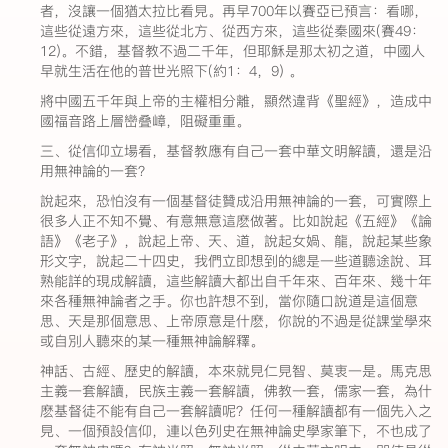
者，沒讓一個猶太拉比看見。再早700年以賽亞已預言：看哪，
這些從遠方來，這些從北方、從西方來，這些從秦國來(賽49：
12)。不錯，基督教不過二千年，但耶穌是那太初之道，中國人
早就生活在他的普世光照下(約1：4，9) 。
將中國五千年與上帝的主權相分離，顯然違背《聖經》，造成中
國福音路上層巒叠嶂，阻礙重重。
三、從信仰立場看，基督教應有自己一套中華文明解讀，還是沿
用無神論的一套？
說起來，恐怕沒有一個基督徒贊成沿用無神論的一套，可實際上
很多人正不知不覺、有意無意這麽做著。比如說起《五經》《論
語》《老子》，說起上帝、天、道，說起女媧、龍，說起某些象
形文字，說起二十四史，我們立即想到的總是一些道聽途說、耳
熟能詳的現成解讀，這些解讀大都出自千年來、百年來、幾十年
來各種無神論者之手。你也許想不到，當你隨口說道是這個意
思、天是那個意思、上帝原意是什麽，你說的不過是從課堂學來
或自別人聽來的某一種無神論解釋。
神話、古經、歷史的解讀，本來就見仁見智、莫衷一是。馬克思
主義一套解讀，民族主義一套解讀，佛教一套，儒家一套，為什
麽基督徒不能有自己一套解讀呢？任何一種解讀都有一個先入之
見、一個預設信仰，連以色列史在無神論史學家筆下，不也成了