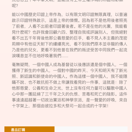
呢？
能以中國歷史印證上帝作為，以有限文明印證無限真理，以普遍
啟示印證特殊啟示，這是上帝的憐憫。因為若不是他用後者照亮
了前者，人看不出前者印證著後者。若不是在他的光裏，我能看
見什麽呢？也許我會回顧六四、整理自我或評論別人，但我絕對
看不出五千年背後他那公義慈愛的巨手，看不見人本主義的茂密
荊棘中有他從天射下的縷縷亮光，看不到我們原本並非龍的傳人
乃是他的兒女，更看不到他曾在我們的叛逆受苦中同我們一起流
淚嘆息並不住地呼喚著我們......
毫無疑問，一個中國人成為基督徒以後應該還是個中國人，一個
獲得了新生的中國人，一個對中國的昨天、今天和明天有了新光
照、新認識和新使命的中國人。作為這樣一個中國人，我不能隱
瞞不說、也不敢抗拒不做上帝讓我看見的一件事，這就是：除了
他那慈愛、公義和生命之光，世上沒有任何力量可以驅散中國人
心中那一團延綿了三千年之久的仇恨、苦毒和死亡的陰影。這件
事遠遠超越著一切政治黨派和神學宗派，是一聲愛的呼喚，來自
十字架上，那個由彼拉多和大祭司一起合成的十字架！
產品訂購