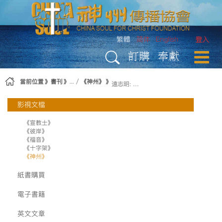
略過到內容
繁體
简体
English
登入
訂購
奉獻
當前位置
書刊
《神州》
遠志明: 上帝與中國
影視文檔
《宣教士》
《彼岸》
《福音》
《十字架》
《神州》
紙書購買
電子書籍
英文文章