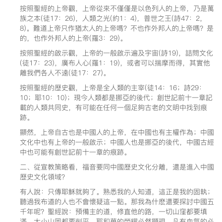
按照聖經的上帝觀，上帝從來不僅僅是以色列人的上帝，乃是萬
族之本(徒17：26)，人類之光(約1：4)，普世之王(詩47：2，
8)。難道上帝只作猶太人的上帝嗎？不也作外邦人的上帝嗎？是
的，也作外邦人的上帝(羅3：29)。
按照聖經的啟示觀，上帝的一般啟示遍及宇宙(詩19)，詰問文化
(徒17：23)，廣布人心(羅1：19)，或者可以揣摩而得，其實他
離我們各人不遠(徒17：27)。
按照聖經的歷史觀，上帝是全人類的主宰(徒14：16；詩29：
10；耶10：10)；現今人類都是挪亞的後代；創世記前十一章記
載的人類共同史，有可能在任何一個足夠古老的文明中找到痕
跡。
顯然，上帝自古也是中國人的上帝，在中國也有主權作為；中國
文化中也有上帝的一般啟示；中國人也是挪亞的後代，中國古經
中也可能有創世記前十一章的痕跡。
二、從宣教策略看，福音要同中國歷史文化分離，還是進入中國
歷史文化領域？
有人說：只傳耶穌就夠了。熟悉我的人知道，這正是我的固執；
聽過我布道的人也不會懷疑這一點。那我為什麽還要探討中國五
千年呢？聖經說：預備主的道，修直他的路，一切山窪都要填
滿，大小山岡都要削平，耶和華的榮耀必然顯現，凡有血氣的必