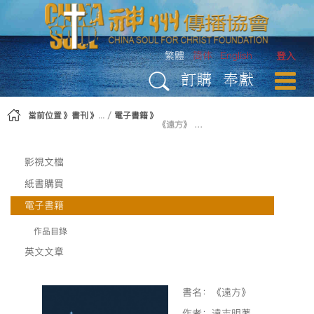
略過到內容
繁體
简体
English
登入
訂購
奉獻
當前位置
書刊
電子書籍
《遠方》 遠志明著
影視文檔
紙書購買
電子書籍
作品目錄
英文文章
書名：《遠方》
作者：遠志明著