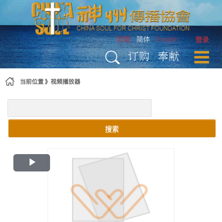
跳转到内容
繁體
简体
English
登录
订购
奉献
当前位置
视频播放器
搜索
Play
Video