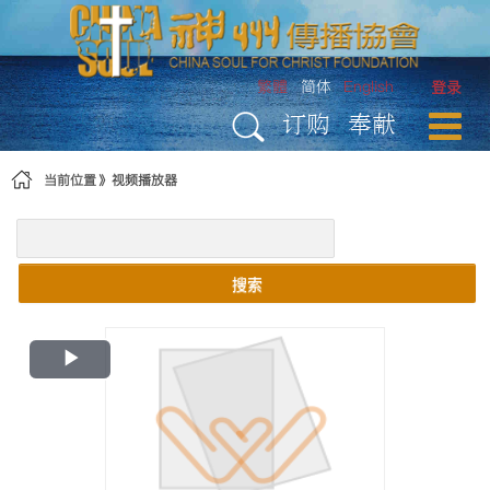
跳转到内容
繁體
简体
English
登录
订购
奉献
当前位置
视频播放器
搜索
Play
Video