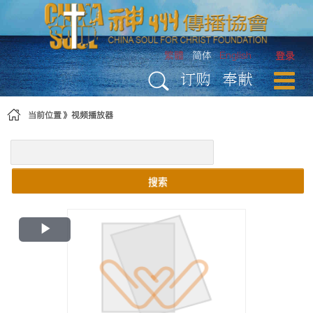
跳转到内容
繁體
简体
English
登录
订购
奉献
当前位置
视频播放器
搜索
Play
Video