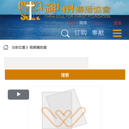
跳转到内容
繁體
简体
English
登录
订购
奉献
当前位置
视频播放器
搜索
Play
Video