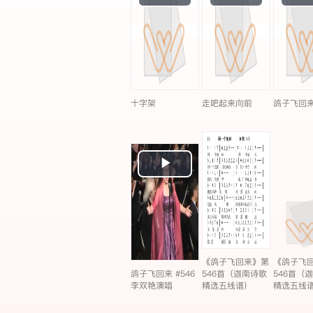
Video
Video
十字架
走吧起来向前
鸽子飞回
Play
Video
《鸽子飞回来》第
《鸽子飞
鸽子飞回来 #546
546首（迦南诗歌
546首（
李双艳演唱
精选五线谱）
精选五线