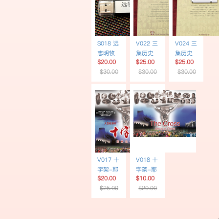
S018 远
V022 三
V024 三
志明牧
集历史
集历史
$20.00
$25.00
$25.00
师讲道
专题片
专题片
$30.00
$30.00
$30.00
60讲 |
《宣教
《宣教
USB
士》 | 英
士》 | 简
文书
体书
USB英
USB简
文配音
体字幕
V017 十
V018 十
字架-耶
字架-耶
$20.00
$10.00
稣在中
稣在中
$25.00
$20.00
国 | 欧洲
国 | 英文
语言配
配音 |
音 | DVD
DVD