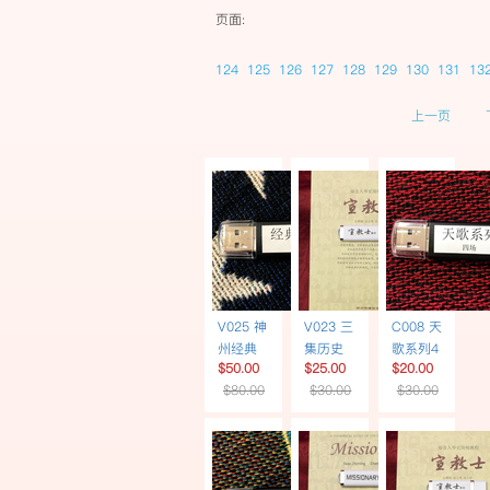
页面:
124
125
126
127
128
129
130
131
13
上一页
V025 神
V023 三
C008 天
州经典
集历史
歌系列4
$50.00
$25.00
$20.00
影视6部
专题片
场 | 音乐
$80.00
$30.00
$30.00
| USB |
《宣教
佈道培
中文配
士》 | 简
灵 USB
音
体书
USB繁
体字幕