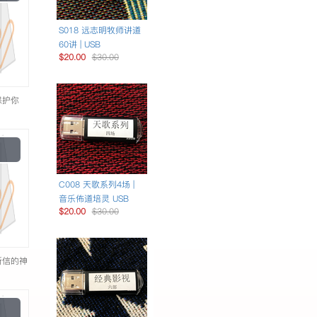
Video
S018 远志明牧师讲道
60讲 | USB
$20.00
$30.00
保护你
Play
Video
C008 天歌系列4场 |
音乐佈道培灵 USB
$20.00
$30.00
所信的神
Play