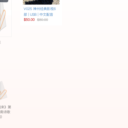
Video
V025 神州经典影视6
部 | USB | 中文配音
$50.00
$80.00
来
回来》第
迦南诗歌
谱）