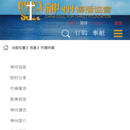
跳转到内容
繁體
简体
English
登录
订购
奉献
当前位置
讯息
代理外联
神州消息
即时分享
代祷事项
新祷告信
神州通讯
神州简介