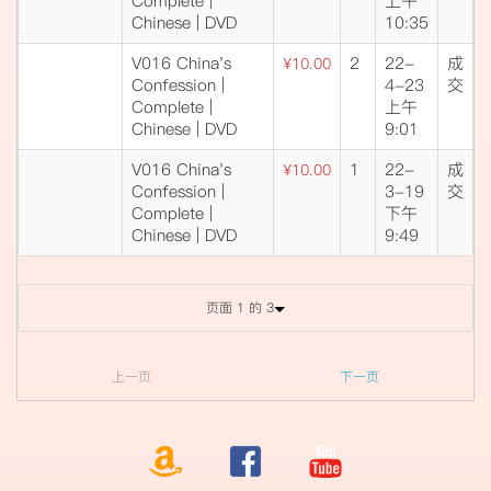
Complete |
上午
Chinese | DVD
10:35
V016 China's
2
22-
成
¥10.00
Confession |
4-23
交
Complete |
上午
Chinese | DVD
9:01
V016 China's
1
22-
成
¥10.00
Confession |
3-19
交
Complete |
下午
Chinese | DVD
9:49
页面 1 的 3
上一页
下一页