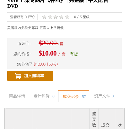
V016 七集专题片《神州》 | 完整版 | 中文配音 |
DVD
查看所有 0 评论
0 / 5 星级
美國境內免稅免郵費 五套以上八折優
$20.00
市场价 :
/ 套
$10.00
您的价格 :
/ 套
有货
您节省了
$10.00 (
50%
)
加入购物车
商品详情
累计评价
资产文件
0
成交记录
0
57
购
买
数
成交
状