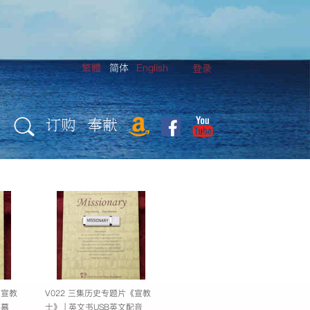
繁體
简体
English
登录
订购
奉献
《宣教
V022 三集历史专题片《宣教
字幕
士》 | 英文书USB英文配音