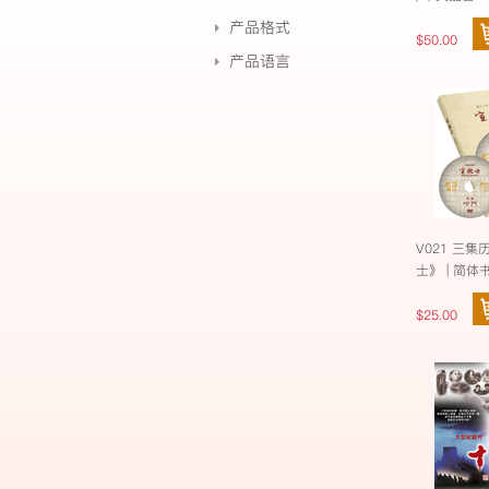
产品格式
$50.00
产品语言
V021 三
士》 | 简体
$25.00