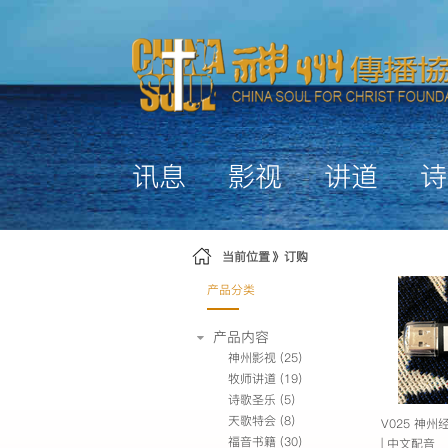
跳转到内容
讯息
影视
讲道
诗
当前位置
订购
产品分类
产品内容
神州影视
(25)
牧师讲道
(19)
诗歌圣乐
(5)
天歌特会
(8)
V025 神州经
福音书籍
(30)
| 中文配音