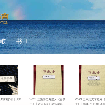
歌
书刊
典影视6部 | USB
V024 三集历史专题片《宣教
V023 三集历史专题片
士》 | 简体书USB简体字幕
士》 | 简体书USB繁体