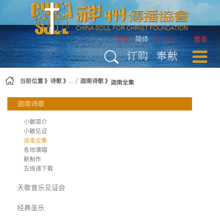
跳转到内容
繁體
简体
English
登录
订购
奉献
当前位置
诗歌
迦南诗歌
迦南全集
迦南诗歌
小敏简介
小敏见证
迦南全集
各地演唱
新制作
五线谱下载
天歌音乐见证会
经典圣乐