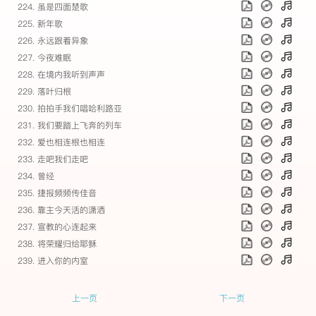
224. 虽是四面楚歌
225. 新年歌
226. 永远跟着异象
227. 今夜难眠
228. 在境内我听到声声
229. 落叶归根
230. 拍拍手我们唱哈利路亚
231. 我们要踏上飞奔的列车
232. 爱也相连根也相连
233. 走吧我们走吧
234. 曾经
235. 捷报频频传佳音
236. 靠主今天活的潇洒
237. 宣教的心连起来
238. 将荣耀归给耶稣
239. 进入你的内室
上一页
下一页