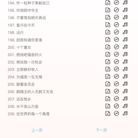
194. 作一粒种子奉献自己
195. 怜悯我中华主
196. 不要等到明天再说
197. 复兴在今天
198. 远行
199. 因我知道你是谁
200. 十个童女
201. 燃烧吧福音的火
202. 再给我一次机会
203. 主耶稣好牧人
204. 为福音一生无悔
205. 跟着圣灵走
206. 跟随主的人无数又无名
207. 远在他乡
208. 水千条山万座
209. 在世界的每一个角落
上一页
下一页