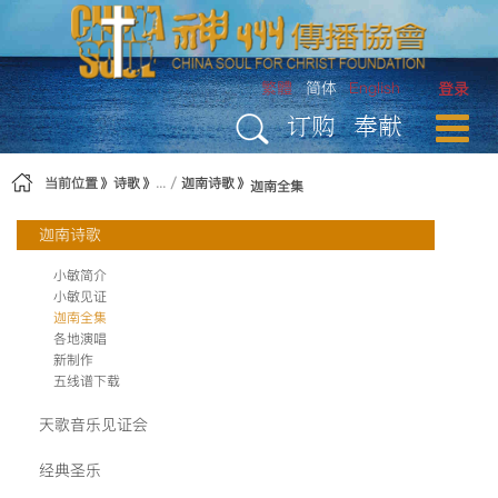
跳转到内容
繁體
简体
English
登录
订购
奉献
当前位置
诗歌
迦南诗歌
迦南全集
迦南诗歌
小敏简介
小敏见证
迦南全集
各地演唱
新制作
五线谱下载
天歌音乐见证会
经典圣乐