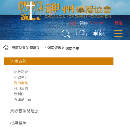
跳转到内容
繁體
简体
English
登录
订购
奉献
当前位置
诗歌
迦南诗歌
迦南全集
迦南诗歌
小敏简介
小敏见证
迦南全集
各地演唱
新制作
五线谱下载
天歌音乐见证会
经典圣乐