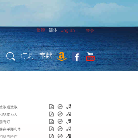
繁體
简体
English
登录
订购
奉献
 唱赞歌唱赞歌
 耶和华本为大
脚前有灯
 得胜在乎耶和华
 耶和华的所在