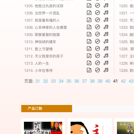
1205. 他胜过仇敌的试探
1220.
1206. 当世界一片混乱
1221.
1207. 我是最有福的人
1222.
1208. 心系神家的人在哪里
1223.
1209. 耶稣基督的旌旗
1224.
1210. 神悦纳的禧年
1225.
1211. 登上守望楼
1226. 
1212. 天父我是你的孩子
1227.
1213. 人的一生
1228.
1214. 小羊在等待
1229.
页面:
31
32
33
34
35
36
37
38
39
40
41
42
43
产品订购