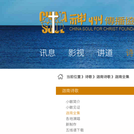
跳转到内容
讯息
影视
讲道
诗
当前位置
诗歌
迦南诗歌
迦南全集
迦南诗歌
小敏简介
小敏见证
迦南全集
各地演唱
新制作
五线谱下载