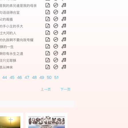
 谁是我的弟兄谁是我的母亲
 一句话说得合宜
 天父的栽植
 我的手小主的手大
 趟过大河的人
 我的仇敌啊不要向我夸耀
.耶稣的一生
 主啊你有永生之道
 举目只见耶稣
 救恩从神来
44
45
46
47
48
49
50
51
上一页
下一页