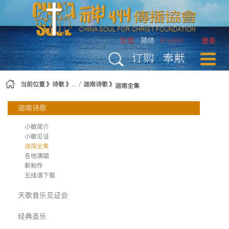
跳转到内容
繁體
简体
English
登录
订购
奉献
当前位置
诗歌
迦南诗歌
迦南全集
迦南诗歌
小敏简介
小敏见证
迦南全集
各地演唱
新制作
五线谱下载
天歌音乐见证会
经典圣乐